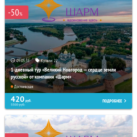
-50
%
09:05:33
Купили:
22
1-дневный тур «Великий Новгород — сердце земли
русской» от компании «Шарм»
Достоевская
420
ПОДРОБНЕЕ
руб.
3300
руб.