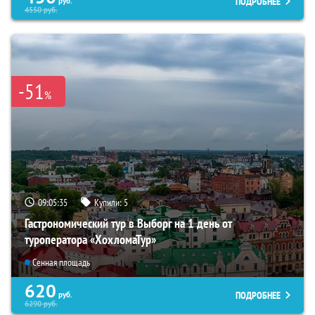
ПОДРОБНЕЕ
руб.
4550
руб.
-51
%
09:05:33
Купили:
5
Гастрономический тур в Выборг на 1 день от
туроператора «ХохломаТур»
Сенная площадь
620
ПОДРОБНЕЕ
руб.
6290
руб.