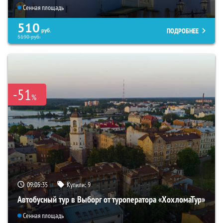
Сенная площадь
510
ПОДРОБНЕЕ
руб.
5190
руб.
-51
%
09:05:33
Купили:
9
Автобусный тур в Выборг от туроператора «ХохломаТур»
Сенная площадь