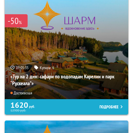
-50
%
09:05:33
Купили:
6
«Тур на 2 дня: сафари по водопадам Карелии и парк
“Рускеала"»
Достоевская
1620
ПОДРОБНЕЕ
руб.
12900
руб.