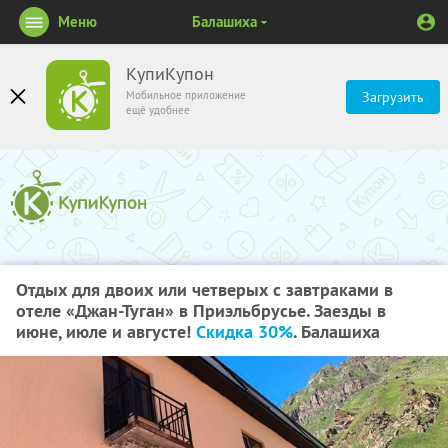
Меню
Балашиха
КупиКупон
Мобильное приложение
Загрузить
ещё удобнее
Отдых для двоих или четверых с завтраками в
отеле «Джан-Туган» в Приэльбрусье. Заезды в
июне, июле и августе!
Скидка 30%
. Балашиха