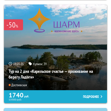
-50
%
09:05:33
Купили:
39
Тур на 2 дня «Карельское счастье — проживание на
берегу Ладоги»
Достоевская
1740
ПОДРОБНЕЕ
руб.
13900
руб.