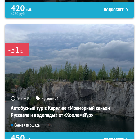
420
ПОДРОБНЕЕ
руб.
4230
руб.
-51
%
09:05:33
Купили:
24
Автобусный тур в Карелию «Мраморный каньон
Рускеала и водопады» от «ХохломаТур»
Сенная площадь
450