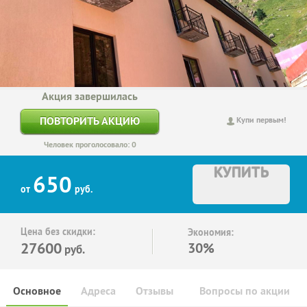
Акция завершилась
ПОВТОРИТЬ АКЦИЮ
Купи первым!
Человек проголосовало: 0
КУПИТЬ
650
от
руб.
Цена без скидки:
Экономия:
27600
30%
руб.
Основное
Адреса
Отзывы
Вопросы по акции