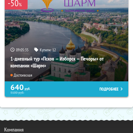
-50
%
09:05:33
Купили:
12
1-дневный тур «Псков — Изборск — Печоры» от
компании «Шарм»
Достоевская
640
ПОДРОБНЕЕ
руб.
5100
руб.
Компания