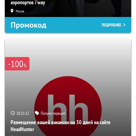
аэропортов i'way
Россия
Промокод
ПОДРОБНЕЕ
-100
%
16:51:11
Получи первым!
Размещение вашей вакансии на 30 дней на сайте
HeadHunter