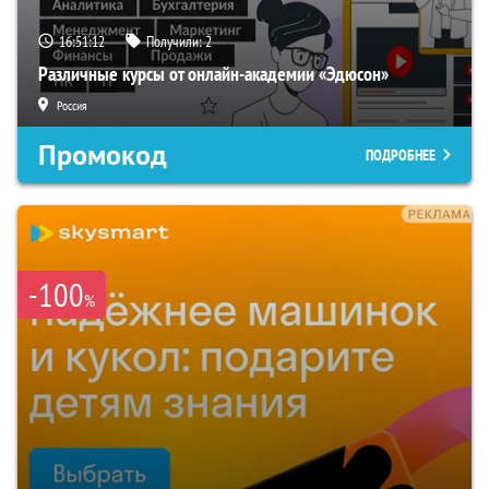
16:51:11
Получили:
2
Различные курсы от онлайн-академии «Эдюсон»
Россия
Промокод
ПОДРОБНЕЕ
-100
%