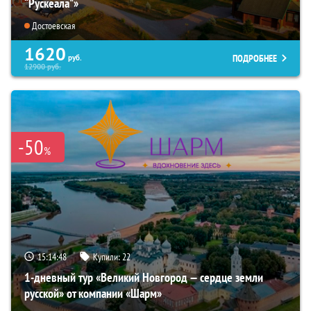
“Рускеала"»
Достоевская
1620
ПОДРОБНЕЕ
руб.
12900
руб.
-50
%
15:14:46
Купили:
22
1-дневный тур «Великий Новгород — сердце земли
русской» от компании «Шарм»