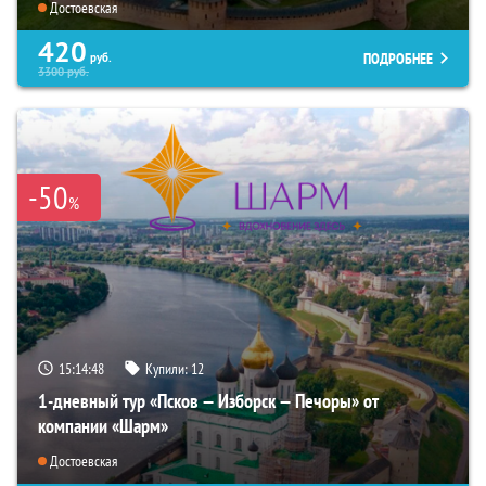
Достоевская
420
ПОДРОБНЕЕ
руб.
3300
руб.
-50
%
15:14:46
Купили:
12
1-дневный тур «Псков — Изборск — Печоры» от
компании «Шарм»
Достоевская