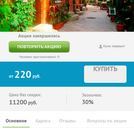
Акция завершилась
ПОВТОРИТЬ АКЦИЮ
Купи первым!
Человек проголосовало: 0
КУПИТЬ
220
от
руб.
Цена без скидки:
Экономия:
11200
30%
руб.
Основное
Адреса
Отзывы
Вопросы по акции