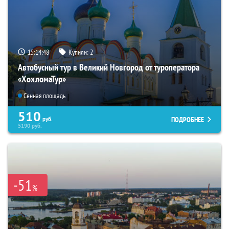
15:14:46
Купили:
2
Автобусный тур в Великий Новгород от туроператора
«ХохломаТур»
Сенная площадь
510
ПОДРОБНЕЕ
руб.
5190
руб.
-51
%