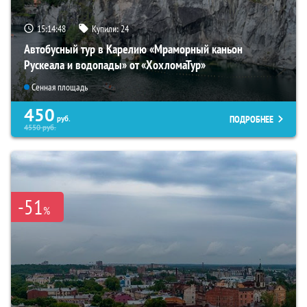
15:14:46
Купили:
24
Автобусный тур в Карелию «Мраморный каньон
Рускеала и водопады» от «ХохломаТур»
Сенная площадь
450
ПОДРОБНЕЕ
руб.
4550
руб.
-51
%