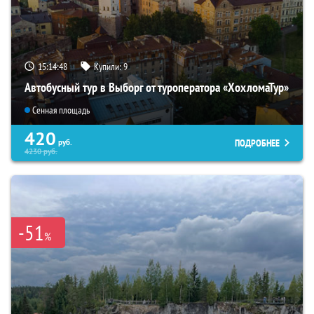
15:14:46
Купили:
9
Автобусный тур в Выборг от туроператора «ХохломаТур»
Сенная площадь
420
ПОДРОБНЕЕ
руб.
4230
руб.
-51
%