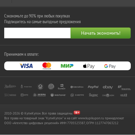
Сэкономьте до 90% при любых покупках
Подпишитесь на самые выгодные предложения
Принимаем к оплате:
2010-2026 © КупиКупон. Все права защищены.
Все права на товарный знак "КупиКупон" и на сайт www.kupikupon.ru принадлежат
OOO «Агентство цифровых решений» ИНН 7705523387, ОГРН 1127747063212