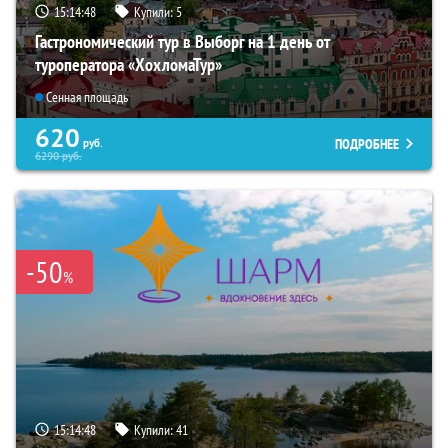
15:14:46
Купили:
5
Гастрономический тур в Выборг на 1 день от
туроператора «ХохломаТур»
Сенная площадь
620
ПОДРОБНЕЕ
руб.
6290
руб.
-50
%
15:14:46
Купили:
41