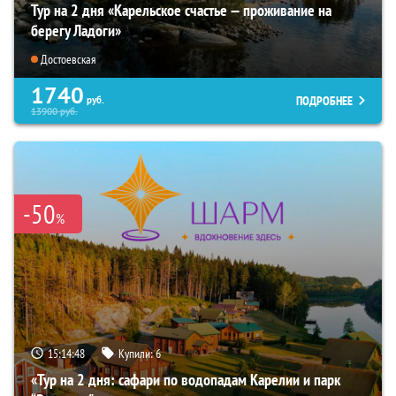
Тур на 2 дня «Карельское счастье — проживание на
берегу Ладоги»
Достоевская
1740
ПОДРОБНЕЕ
руб.
13900
руб.
-50
%
15:14:46
Купили:
6
«Тур на 2 дня: сафари по водопадам Карелии и парк