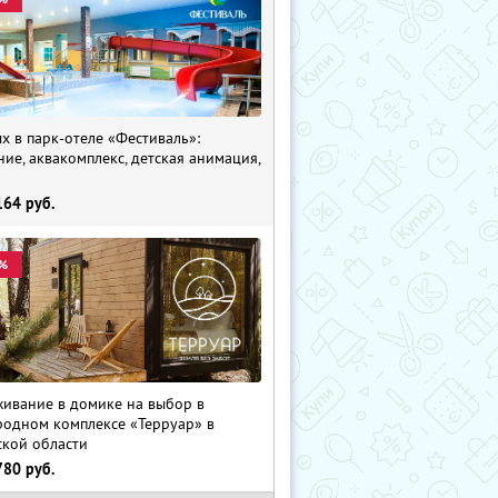
х в парк-отеле «Фестиваль»:
ние, аквакомплекс, детская анимация,
i
164
руб.
%
ивание в домике на выбор в
родном комплексе «Терруар» в
ской области
780
руб.