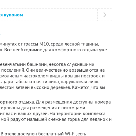
ся купоном
Е
 минутах от трассы М10, среди лесной тишины,
». Все необходимое для комфортного отдыха уже
евенчатыми башнями, некогда служившими
 поселений. Они величественно возвышаются на
а смолистым частоколом видны крыши построек и
ь царит абсолютная тишина, нарушаемая лишь
естом ветвей высоких деревьев. Кажется, что вы
мфортного отдыха. Для размещения доступны номера
тированы для размещения с питомцами.
ит вас и ваших друзей. На территории комплекса
зимой радуют малышей снежная горка для ледянок и
В отеле доступен бесплатный Wi-Fi, есть