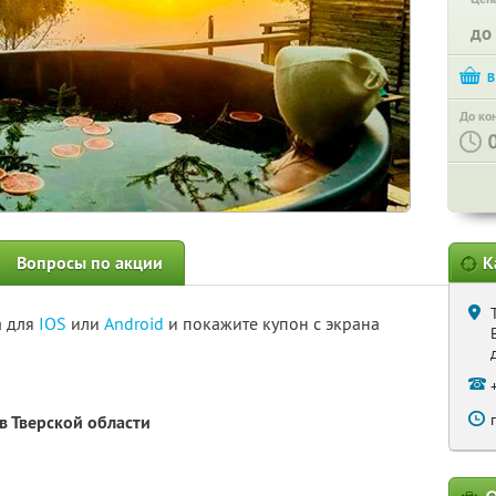
до
До ко
Вопросы по акции
К
а для
IOS
или
Android
и покажите купон с экрана
в Тверской области