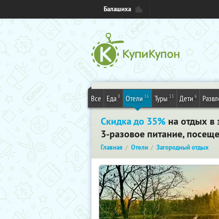
Балашиха
8
16
13
6
Все
Еда
Отели
Туры
Дети
Развл
Скидка до 35%
на отдых в 
3-разовое питание, посещ
Главная
Отели
Загородный отдых