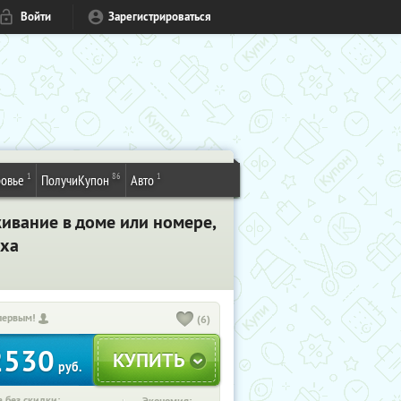
Войти
Зарегистрироваться
1
86
1
овье
ПолучиКупон
Авто
живание в доме или номере,
иха
первым!
(6)
2530
руб.
 без скидки: