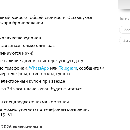
ьный взнос от общей стоимости. Оставшуюся
Теги:
ть при бронировании
Мос
количество купонов
Заг
зоваться только один раз
ммируются ночи)
те наличие домов на интересующую дату
по телефонам,
WhatsApp
или
Telegram
, сообщите Ф.
номер телефона, номер и код купона
 электронный купон при заезде
за 24 часа, иначе купон будет считаться
ими спецпредложениями компании
 можно уточнить по телефонам компании:
-19-61
а 2026 включительно