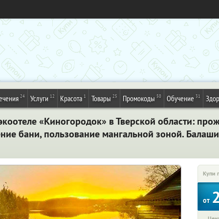
24
12
1
25
50
31
ечения
Услуги
Красота
Товары
Промокоды
Обучение
Здор
экоотеле «Киногородок» в Тверской области: про
ение бани, пользование мангальной зоной. Балаш
Купи 
от
Цена