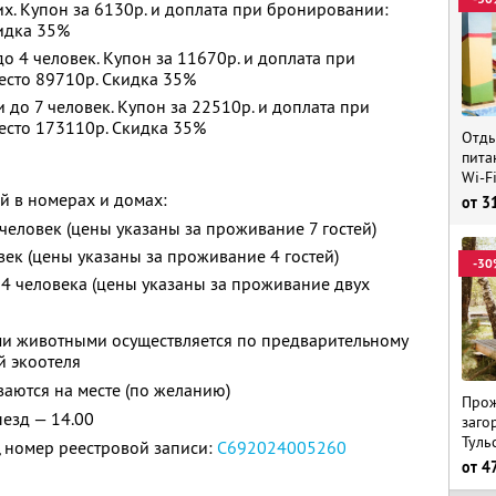
х. Купон за 6130р. и доплата при бронировании:
кидка 35%
 4 человек. Купон за 11670р. и доплата при
есто 89710р. Скидка 35%
до 7 человек. Купон за 22510р. и доплата при
есто 173110р. Скидка 35%
Отды
пита
Wi-F
й в номерах и домах:
от
3
 человек (цены указаны за проживание 7 гостей)
овек (цены указаны за проживание 4 гостей)
-30
— 4 человека (цены указаны за проживание двух
и животными осуществляется по предварительному
й экоотеля
аются на месте (по желанию)
Прож
ыезд — 14.00
заго
Туль
 номер реестровой записи:
С692024005260
от
4