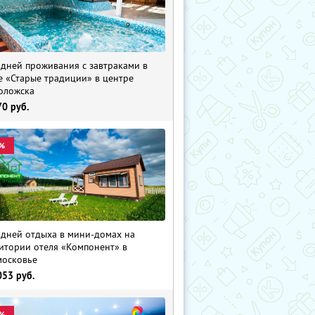
 дней проживания с завтраками в
е «Старые традиции» в центре
оложска
70
руб.
%
 дней отдыха в мини-домах на
итории отеля «Компонент» в
осковье
053
руб.
%