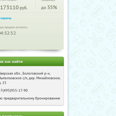
Экономия:
173110
35%
до
руб.
нца продаж осталось:
:
:
ак нас найти
Тверская обл., Бологовский р-н,
Выползовское с/п, дер. Михайловское,
д. 15
+7(495)955-17-90
по предварительному бронированию