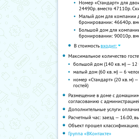
Номер «Стандарт» для двои
24490р. вместо 47110р. С
Малый дом для компании до
бронировании: 46640р. вм
Большой дом для компании 
бронировании: 90010р. вм
В стоимость
входит:
Максимальное количество госте
большой дом (140 кв. м) — 12
малый дом (60 кв. м) — 6 чел
номер «Стандарт» (20 кв. м) 
гостей)
Размещение в доме с домашним
согласованию с администрацие
Дополнительные услуги оплачив
Расчетный час: заезд — 16.00, в
Объект прошел классификацию,
Группа «ВКонтакте»