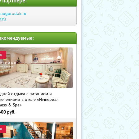
 партнере:
inogorodok.ru
k.ru
екомендуемые:
%
 дней отдыха с питанием и
лечениями в отеле «Империал
ness & Spa»
600
руб.
%