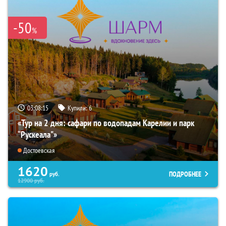
-50
%
03:08:14
Купили:
6
«Тур на 2 дня: сафари по водопадам Карелии и парк
“Рускеала"»
Достоевская
1620
ПОДРОБНЕЕ
руб.
12900
руб.