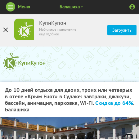
Меню
Балашиха
КупиКупон
Мобильное приложение
Загрузить
ещё удобнее
До 10 дней отдыха для двоих, троих или четверых
в отеле «Крым Енот» в Судаке: завтраки, джакузи,
бассейн, анимация, парковка, Wi-Fi.
Скидка до 64%
.
Балашиха