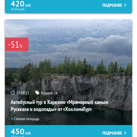
420
ПОДРОБНЕЕ
руб.
4230
руб.
-51
%
03:08:14
Купили:
24
Автобусный тур в Карелию «Мраморный каньон
Рускеала и водопады» от «ХохломаТур»
Сенная площадь
450
ПОДРОБНЕЕ
руб.
4550
руб.