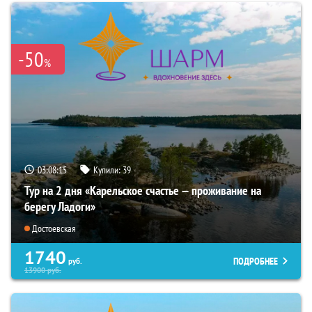
-50
%
03:08:14
Купили:
39
Тур на 2 дня «Карельское счастье — проживание на
берегу Ладоги»
Достоевская
1740
ПОДРОБНЕЕ
руб.
13900
руб.