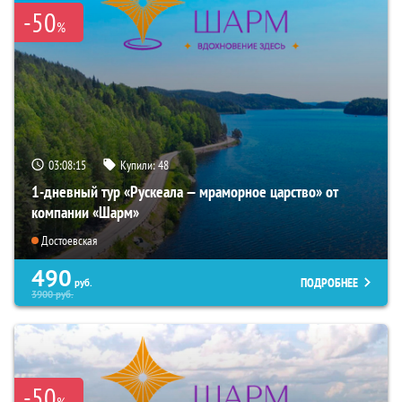
-50
%
03:08:14
Купили:
48
1-дневный тур «Рускеала — мраморное царство» от
компании «Шарм»
Достоевская
490
ПОДРОБНЕЕ
руб.
3900
руб.
-50