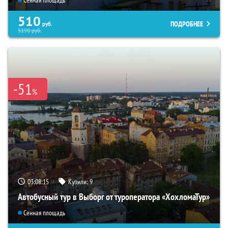
Сенная площадь
510
ПОДРОБНЕЕ
руб.
5190
руб.
-51
%
03:08:14
Купили:
9
Автобусный тур в Выборг от туроператора «ХохломаТур»
Сенная площадь