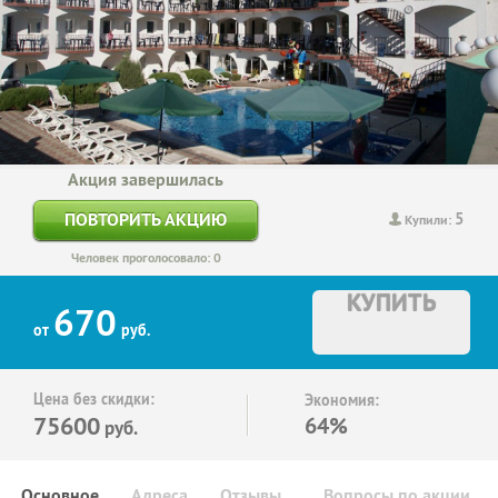
Акция завершилась
5
ПОВТОРИТЬ АКЦИЮ
Купили:
Человек проголосовало: 0
КУПИТЬ
670
от
руб.
Цена без скидки:
Экономия:
75600
64%
руб.
Основное
Адреса
Отзывы
Вопросы по акции