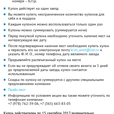
номере – 825р.
Купон действует на один заезд
Вы можете купить неограниченное количество купонов для
себя и в подарок
Каждым купоном можно воспользоваться только один раз
Купоны можно суммировать (суммируются ночи)
Перед покупкой купона необходимо уточнить наличие мест на
интересующую вас дату
После подтверждения наличия мест необходимо купить купон
и переслать его на электронную почту
krim_enot@list.ru
и
указать Ф. И. О., номер телефона, дату желаемого заезда
Предъявляйте распечатанный купон на месте
Если вы не предупреждает об отмене своего визита за 5 дней
до предполагаемой даты заезда, купон считается
использованным
Скидка по купону не суммируется с другими специальными
предложениями компании
Прайс-лист
Информацию по условиям акции вы также можете уточнить по
телефонам компании:
+7 (978) 762-39-06, +7 (365) 663-83-05
Купон действителен по 15 сентября 2017 включительно