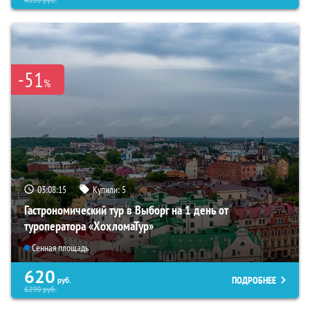
-51
%
03:08:14
Купили:
5
Гастрономический тур в Выборг на 1 день от
туроператора «ХохломаТур»
Сенная площадь
620
ПОДРОБНЕЕ
руб.
6290
руб.