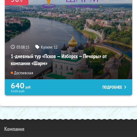
%
03:08:14
Купили:
12
1-дневный тур «Псков — Изборск — Печоры» от
компании «Шарм»
Достоевская
640
ПОДРОБНЕЕ
руб.
5100
руб.
Компания