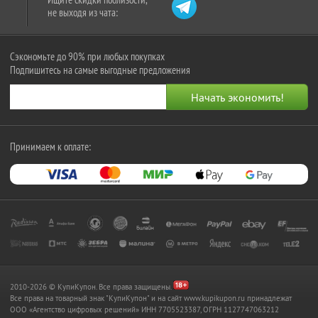
не выходя из чата:
Сэкономьте до 90% при любых покупках
Подпишитесь на самые выгодные предложения
Принимаем к оплате:
2010-2026 © КупиКупон. Все права защищены.
Все права на товарный знак "КупиКупон" и на сайт www.kupikupon.ru принадлежат
OOO «Агентство цифровых решений» ИНН 7705523387, ОГРН 1127747063212