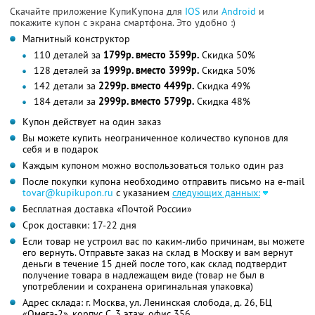
Скачайте приложение КупиКупона для
IOS
или
Android
и
покажите купон с экрана смартфона. Это удобно :)
Магнитный конструктор
110 деталей за
1799р. вместо 3599р.
Скидка 50%
128 деталей за
1999р. вместо 3999р.
Скидка 50%
142 детали за
2299р. вместо 4499р.
Скидка 49%
184 детали за
2999р. вместо 5799р.
Скидка 48%
Купон действует на один заказ
Вы можете купить неограниченное количество купонов для
себя и в подарок
Каждым купоном можно воспользоваться только один раз
После покупки купона необходимо отправить письмо на e-mail
tovar@kupikupon.ru
с указанием
следующих данных:
Бесплатная доставка «Почтой России»
Срок доставки: 17-22 дня
Если товар не устроил вас по каким-либо причинам, вы можете
его вернуть. Отправьте заказ на склад в Москву и вам вернут
деньги в течение 15 дней после того, как склад подтвердит
получение товара в надлежащем виде (товар не был в
употреблении и сохранена оригинальная упаковка)
Адрес склада: г. Москва, ул. Ленинская слобода, д. 26, БЦ
«Омега-2», корпус С, 3 этаж, офис 356