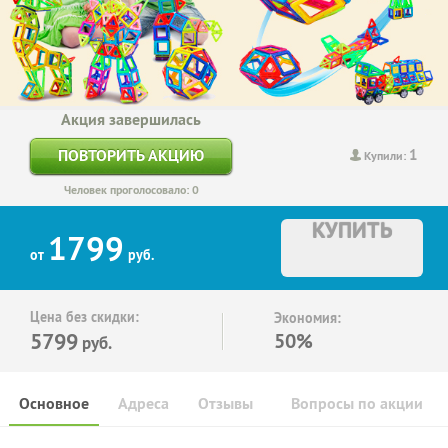
Акция завершилась
1
ПОВТОРИТЬ АКЦИЮ
Купили:
Человек проголосовало: 0
КУПИТЬ
1799
от
руб.
Цена без скидки:
Экономия:
5799
50%
руб.
Основное
Адреса
Отзывы
Вопросы по акции