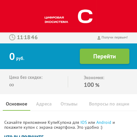
:
:
Получи первым!
0
руб.
Цена без скидки:
Экономия:
∞
100
%
Основное
Адреса
Отзывы
Вопросы по акции
Скачайте приложение КупиКупона для
IOS
или
Android
и
покажите купон с экрана смартфона. Это удобно :)