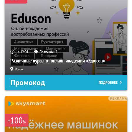
14:12:00
Получили:
2
Различные курсы от онлайн-академии «Эдюсон»
Россия
Промокод
ПОДРОБНЕЕ
-100
%