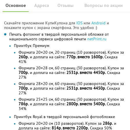
Основное
Адреса
Отзывы
Вопросы по акции
Скачайте приложение КупиКупона для
IOS
или
Android
и
покажите купон с экрана смартфона. Это удобно :)
Печать фотокниг в твердой персональной обложке от
национального сервиса цифровой печати
netPrint.ru
Принтбук Премиум
Формата 20×20 см, 20 страниц (10 разворотов). Купон за
260р.
и доплата на сайте:
770р. вместо 1600р.
Скидка
41%
Формата 20×28 см, 60 страниц (30 разворотов). Купон за
700р.
и доплата на сайте:
2531р. вместо 4450р.
Скидка
27%
Формата 28×20 см, 60 страниц (30 разворотов). Купон за
700р.
и доплата на сайте:
2531р. вместо 4450р.
Скидка
27%
Формата 25×25 см, 60 страниц (30 разворотов). Купон за
786р.
и доплата на сайте:
2800р. вместо 5400р.
Скидка
34%
Принтбук Royal в твердой персональной фотообложке
Формата 20×20 см (10 разворотов). Купон за
286р.
и
доплата на сайте:
814р. вместо 2200р.
Скидка 50%