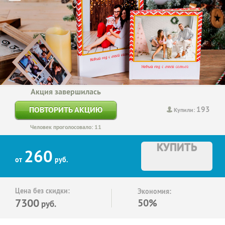
Акция завершилась
193
ПОВТОРИТЬ АКЦИЮ
Купили:
Человек проголосовало: 11
КУПИТЬ
260
от
руб.
Цена без скидки:
Экономия:
7300
50%
руб.