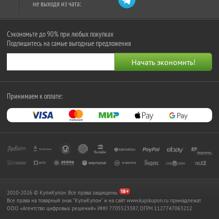
не выходя из чата:
Сэкономьте до 90% при любых покупках
Подпишитесь на самые выгодные предложения
Принимаем к оплате:
2010-2026 © КупиКупон. Все права защищены.
Все права на товарный знак "КупиКупон" и на сайт www.kupikupon.ru принадлежат
OOO «Агентство цифровых решений» ИНН 7705523387, ОГРН 1127747063212