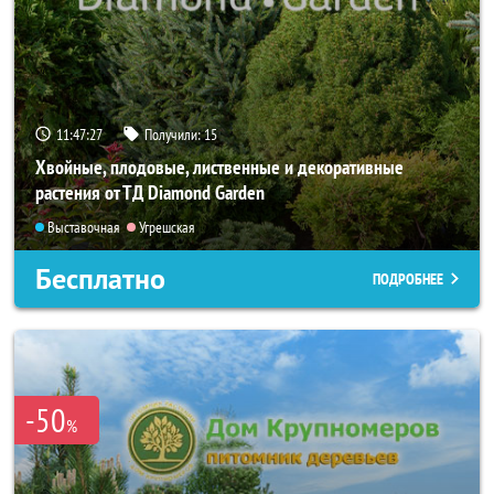
11:47:27
Получили:
15
Хвойные, плодовые, лиственные и декоративные
растения от ТД Diamond Garden
Выставочная
Угрешская
Бесплатно
ПОДРОБНЕЕ
-50
%