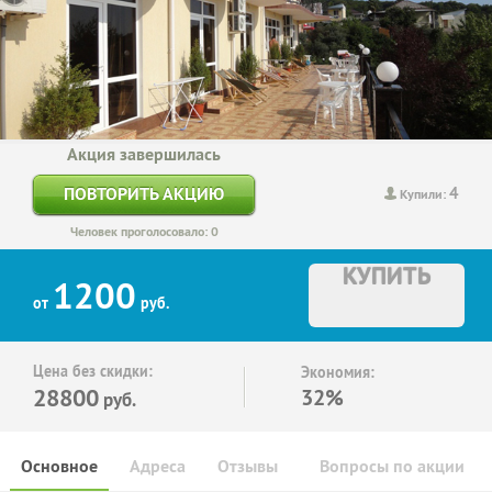
Акция завершилась
4
ПОВТОРИТЬ АКЦИЮ
Купили:
Человек проголосовало: 0
КУПИТЬ
1200
от
руб.
Цена без скидки:
Экономия:
28800
32%
руб.
Основное
Адреса
Отзывы
Вопросы по акции