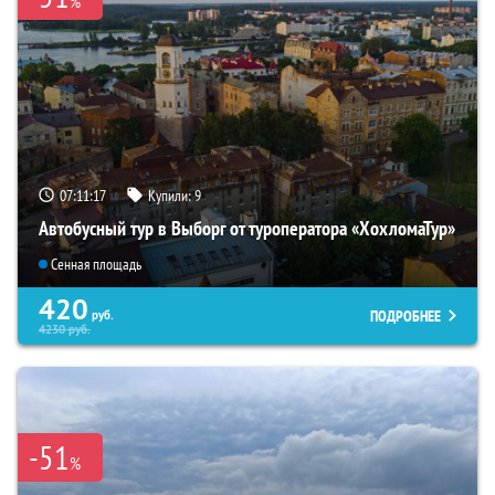
%
07:11:16
Купили:
9
Автобусный тур в Выборг от туроператора «ХохломаТур»
Сенная площадь
420
ПОДРОБНЕЕ
руб.
4230
руб.
-51
%