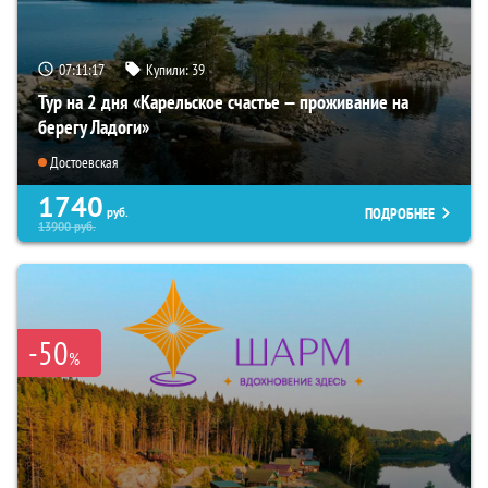
07:11:16
Купили:
39
Тур на 2 дня «Карельское счастье — проживание на
берегу Ладоги»
Достоевская
1740
ПОДРОБНЕЕ
руб.
13900
руб.
-50
%