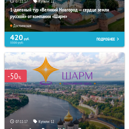
07:11:16
Купили:
22
1-дневный тур «Великий Новгород — сердце земли
русской» от компании «Шарм»
Достоевская
420
ПОДРОБНЕЕ
руб.
3300
руб.
-50
%
07:11:16
Купили:
12