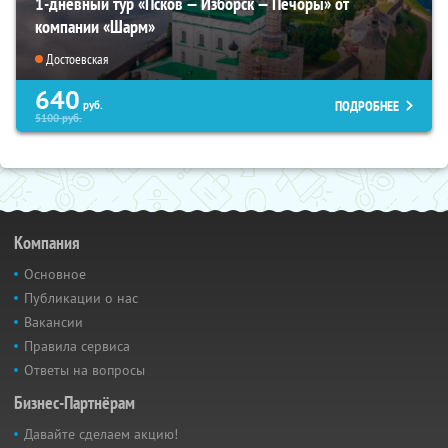
1-дневный тур «Псков — Изборск — Печоры» от
компании «Шарм»
Достоевская
640
ПОДРОБНЕЕ
руб.
5100
руб.
Компания
Основное
Публикации о нас
Вакансии
Правила сервиса
Ответы на вопросы
Бизнес-Партнёрам
Давайте сделаем акцию!