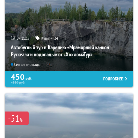
07:11:16
Купили:
24
Автобусный тур в Карелию «Мраморный каньон
Рускеала и водопады» от «ХохломаТур»
Сенная площадь
450
ПОДРОБНЕЕ
руб.
4550
руб.
-51
%