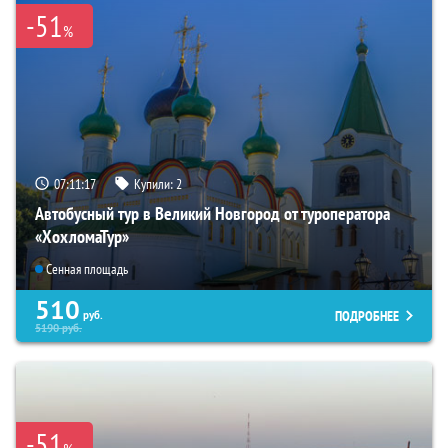
-51
%
07:11:16
Купили:
2
Автобусный тур в Великий Новгород от туроператора
«ХохломаТур»
Сенная площадь
510
ПОДРОБНЕЕ
руб.
5190
руб.
-51