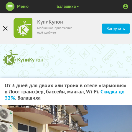
Меню
Балашиха
КупиКупон
Мобильное приложение
Загрузить
ещё удобнее
От 3 дней для двоих или троих в отеле «Гармония»
в Лоо: трансфер, бассейн, мангал, Wi-Fi.
Скидка до
32%
. Балашиха