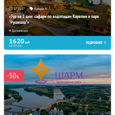
07:11:16
Купили:
6
«Тур на 2 дня: сафари по водопадам Карелии и парк
“Рускеала"»
Достоевская
1620
ПОДРОБНЕЕ
руб.
12900
руб.
-50
%