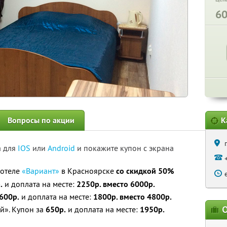
6
Вопросы по акции
К
а для
IOS
или
Android
и покажите купон с экрана
-отеле
«Вариант»
в Красноярске
со скидкой 50%
.
и доплата на месте:
2250р. вместо 6000р.
600р.
и доплата на месте:
1800р. вместо 4800р.
О
й». Купон за
650р.
и доплата на месте:
1950р.