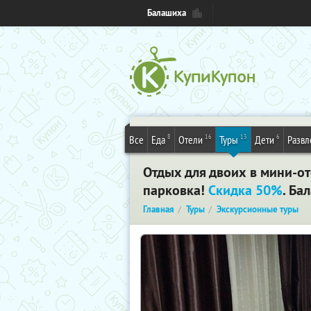
Балашиха
8
16
13
6
Все
Еда
Отели
Туры
Дети
Развл
Отдых для двоих в мини-от
парковка!
Скидка 50%
. Ба
Главная
Туры
Экскурсионные туры