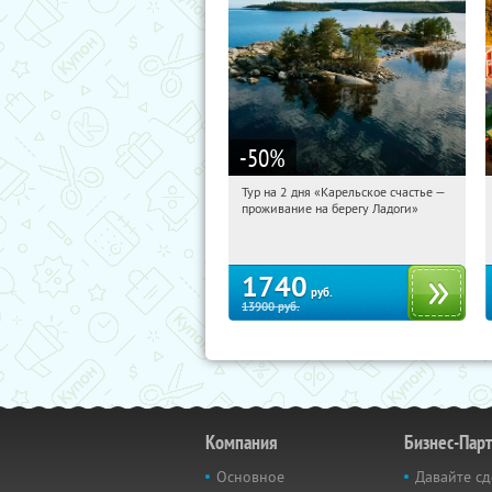
-50
%
Тур на 2 дня «Карельское счастье —
17:50:42
Купили:
39
проживание на берегу Ладоги»
Достоевская
1740
руб.
13900
руб.
Компания
Бизнес-Пар
Основное
Давайте сд