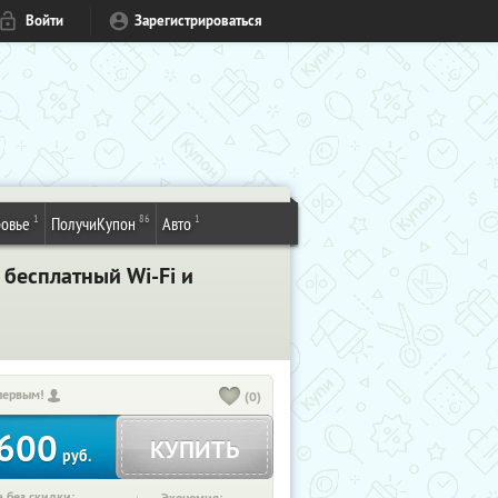
Войти
Зарегистрироваться
1
86
1
овье
ПолучиКупон
Авто
 бесплатный Wi-Fi и
первым!
(0)
600
КУПИТЬ
руб.
 без скидки: