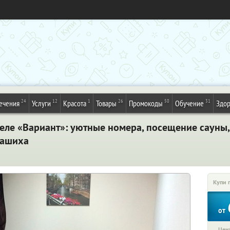
24
12
1
26
50
31
ечения
Услуги
Красота
Товары
Промокоды
Обучение
Здор
еле «Вариант»: уютные номера, посещение сауны,
лашиха
Купи 
от
Цена