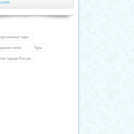
k.com
курсионные туры
одские отели
Туры
гие города России