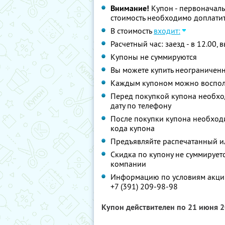
Внимание!
Купон - первоначаль
стоимость необходимо доплатит
В стоимость
входит:
Расчетный час: заезд - в 12.00, 
Купоны не суммируются
Вы можете купить неограниченн
Каждым купоном можно восполь
Перед покупкой купона необхо
дату по телефону
После покупки купона необход
кода купона
Предъявляйте распечатанный и
Скидка по купону не суммируе
компании
Информацию по условиям акции
+7 (391) 209-98-98
Купон действителен по 21 июня 