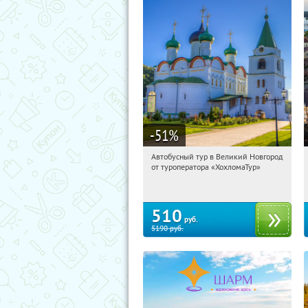
-51
%
Автобусный тур в Великий Новгород
17:50:42
Купили:
2
от туроператора «ХохломаТур»
Сенная площадь
510
руб.
5190
руб.