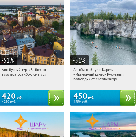
-51
%
-51
%
Автобусный тур в Выборг от
Автобусный тур в Карелию
17:50:42
Купили:
9
17:50:42
Купили:
24
туроператора «ХохломаТур»
«Мраморный каньон Рускеала и
Сенная площадь
Сенная площадь
водопады» от «ХохломаТур»
420
450
руб.
руб.
4230
руб.
4550
руб.