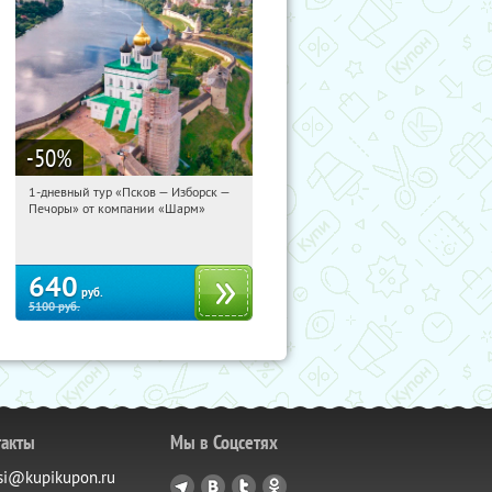
-50
%
1-дневный тур «Псков — Изборск —
17:50:42
Купили:
12
Печоры» от компании «Шарм»
Достоевская
640
руб.
5100
руб.
такты
Мы в Соцсетях
si@kupikupon.ru