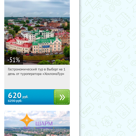
-51
%
Гастрономический тур в Выборг на 1
17:50:42
Купили:
5
день от туроператора «ХохломаТур»
Сенная площадь
620
руб.
6290
руб.