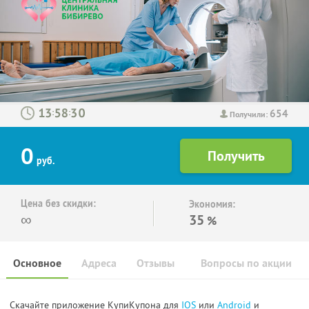
654
:
:
Получили:
0
руб.
Цена без скидки:
Экономия:
∞
35
%
Основное
Адреса
Отзывы
Вопросы по акции
Скачайте приложение КупиКупона для
IOS
или
Android
и