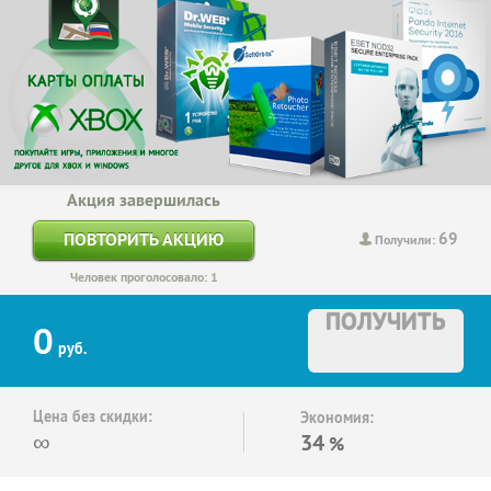
Акция завершилась
69
ПОВТОРИТЬ АКЦИЮ
Получили:
Человек проголосовало: 1
ПОЛУЧИТЬ
0
руб.
Цена без скидки:
Экономия:
∞
34
%