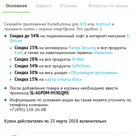
Основное
Адреса
Отзывы
Вопросы по акции
Скачайте приложение КупиКупона для
IOS
или
Android
и
покажите купон с экрана смартфона. Это удобно :)
Скидка до 34%
на лицензионный софт в интернет-магазине
S-
Online
Скидка 23%
на антивирусы
Panda Security
и все продукты
Eset
, а также на навигационные сервисы
«Навител»
Скидка 28%
на все продукты
Dr.Web
Скидка 34%
на все продукты
SoftOrbits
Скидка 30%
на весь раздел
«Обучающие программы»
Скидка 15%
на
карты оплаты Xbox
После добавления товара в корзину необходимо ввести
промокод
SL-6GPDM-H5XGQHS
Информацию по условиям акции вы также можете уточнить по
телефону компании:
+7 (495) 120-26-08
Купон действителен по 25 марта 2018 включительно