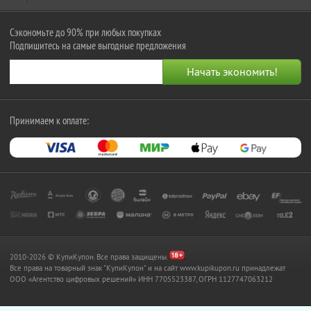
Сэкономьте до 90% при любых покупках
Подпишитесь на самые выгодные предложения
Принимаем к оплате:
2010-2026 © КупиКупон. Все права защищены.
Все права на товарный знак "КупиКупон" и на сайт www.kupikupon.ru принадлежат
OOO «Агентство цифровых решений» ИНН 7705523387, ОГРН 1127747063212