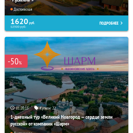
Достоевская
1620
ПОДРОБНЕЕ
руб.
12900
руб.
-50
%
01:20:14
Купили:
22
1-дневный тур «Великий Новгород — сердце земли
русской» от компании «Шарм»