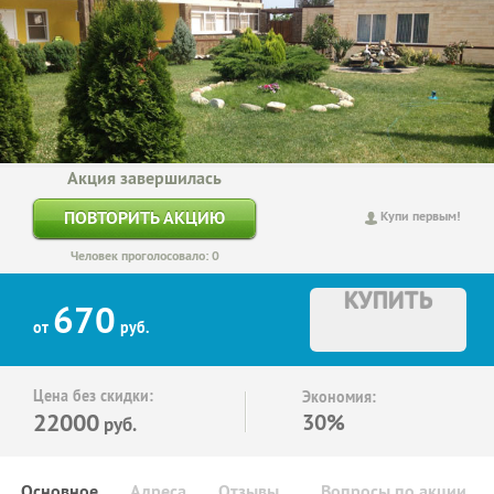
Акция завершилась
ПОВТОРИТЬ АКЦИЮ
Купи первым!
Человек проголосовало: 0
КУПИТЬ
670
от
руб.
Цена без скидки:
Экономия:
22000
30%
руб.
Основное
Адреса
Отзывы
Вопросы по акции