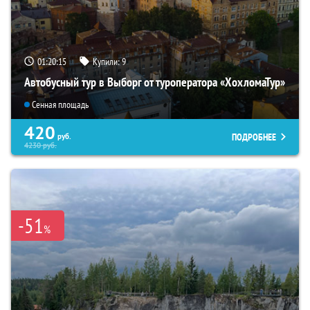
01:20:14
Купили:
9
Автобусный тур в Выборг от туроператора «ХохломаТур»
Сенная площадь
420
ПОДРОБНЕЕ
руб.
4230
руб.
-51
%