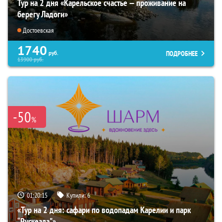
Тур на 2 дня «Карельское счастье — проживание на
берегу Ладоги»
Достоевская
1740
ПОДРОБНЕЕ
руб.
13900
руб.
-50
%
01:20:14
Купили:
6
«Тур на 2 дня: сафари по водопадам Карелии и парк
“Рускеала"»