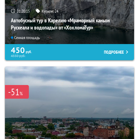
01:20:14
Купили:
24
Автобусный тур в Карелию «Мраморный каньон
Рускеала и водопады» от «ХохломаТур»
Сенная площадь
450
ПОДРОБНЕЕ
руб.
4550
руб.
-51
%