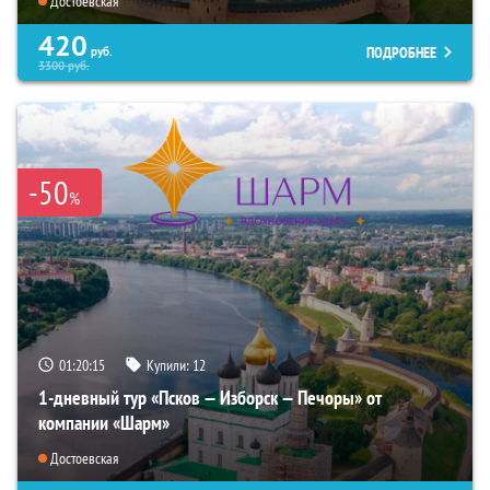
Достоевская
420
ПОДРОБНЕЕ
руб.
3300
руб.
-50
%
01:20:14
Купили:
12
1-дневный тур «Псков — Изборск — Печоры» от
компании «Шарм»
Достоевская