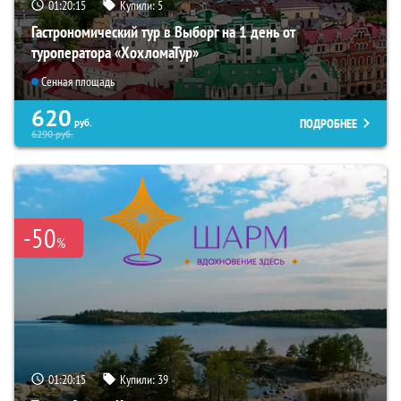
01:20:14
Купили:
5
Гастрономический тур в Выборг на 1 день от
туроператора «ХохломаТур»
Сенная площадь
620
ПОДРОБНЕЕ
руб.
6290
руб.
-50
%
01:20:14
Купили:
39