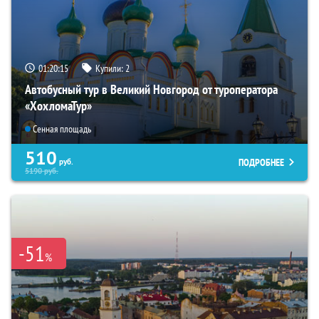
01:20:14
Купили:
2
Автобусный тур в Великий Новгород от туроператора
«ХохломаТур»
Сенная площадь
510
ПОДРОБНЕЕ
руб.
5190
руб.
-51
%