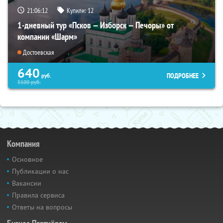
21:06:10
Купили:
12
1-дневный тур «Псков — Изборск — Печоры» от
компании «Шарм»
Достоевская
640
ПОДРОБНЕЕ
руб.
5100
руб.
Компания
Основное
Публикации о нас
Вакансии
Правила сервиса
Ответы на вопросы