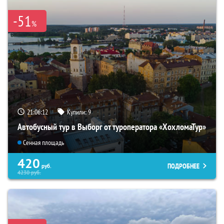
-51
%
21:06:10
Купили:
9
Автобусный тур в Выборг от туроператора «ХохломаТур»
Сенная площадь
420
ПОДРОБНЕЕ
руб.
4230
руб.