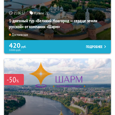
21:06:10
Купили:
22
1-дневный тур «Великий Новгород — сердце земли
русской» от компании «Шарм»
Достоевская
420
ПОДРОБНЕЕ
руб.
3300
руб.
-50
%