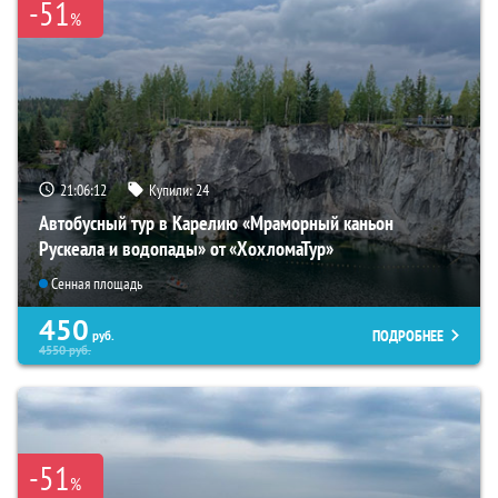
-51
%
21:06:10
Купили:
24
Автобусный тур в Карелию «Мраморный каньон
Рускеала и водопады» от «ХохломаТур»
Сенная площадь
450
ПОДРОБНЕЕ
руб.
4550
руб.
-51
%