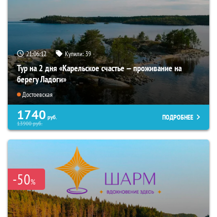
21:06:10
Купили:
39
Тур на 2 дня «Карельское счастье — проживание на
берегу Ладоги»
Достоевская
1740
ПОДРОБНЕЕ
руб.
13900
руб.
-50
%