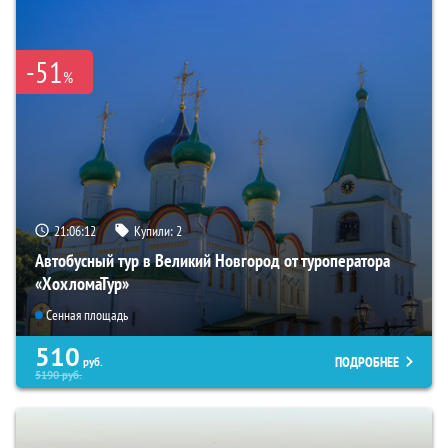
-51
%
21:06:10
Купили:
2
Автобусный тур в Великий Новгород от туроператора
«ХохломаТур»
Сенная площадь
510
ПОДРОБНЕЕ
руб.
5190
руб.