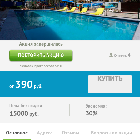
Акция завершилась
4
ПОВТОРИТЬ АКЦИЮ
Купили:
Человек проголосовало: 0
КУПИТЬ
390
от
руб.
Цена без скидки:
Экономия:
15000
30%
руб.
Основное
Адреса
Отзывы
Вопросы по акции