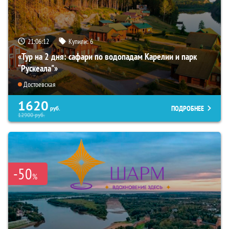
21:06:10
Купили:
6
«Тур на 2 дня: сафари по водопадам Карелии и парк
“Рускеала"»
Достоевская
1620
ПОДРОБНЕЕ
руб.
12900
руб.
-50
%