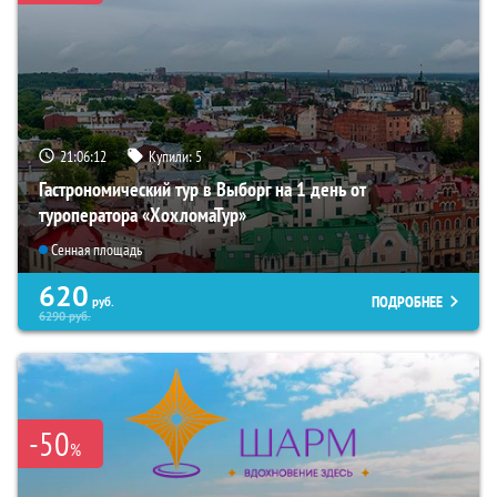
21:06:10
Купили:
5
Гастрономический тур в Выборг на 1 день от
туроператора «ХохломаТур»
Сенная площадь
620
ПОДРОБНЕЕ
руб.
6290
руб.
-50
%