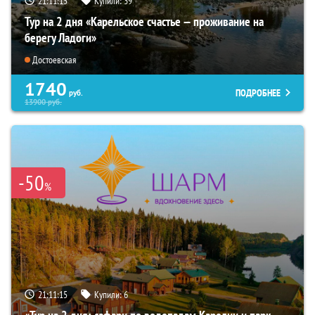
21:11:13
Купили:
39
Тур на 2 дня «Карельское счастье — проживание на
берегу Ладоги»
Достоевская
1740
ПОДРОБНЕЕ
руб.
13900
руб.
-50
%
21:11:13
Купили:
6