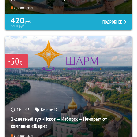
Достоевская
420
ПОДРОБНЕЕ
руб.
3300
руб.
-50
%
21:11:13
Купили:
12
1-дневный тур «Псков — Изборск — Печоры» от
компании «Шарм»
Достоевская