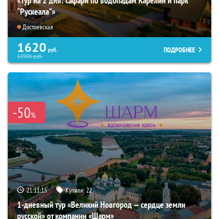
«Тур на 2 дня: сафари по водопадам Карелии и парк
“Рускеала"»
Достоевская
1620
ПОДРОБНЕЕ
руб.
12900
руб.
-50
%
21:11:13
Купили:
22
1-дневный тур «Великий Новгород — сердце земли
русской» от компании «Шарм»