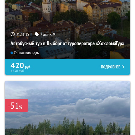
21:11:13
Купили:
9
Автобусный тур в Выборг от туроператора «ХохломаТур»
Сенная площадь
420
ПОДРОБНЕЕ
руб.
4230
руб.
-51
%