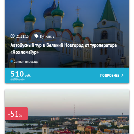
21:11:13
Купили:
2
Автобусный тур в Великий Новгород от туроператора
«ХохломаТур»
Сенная площадь
510
ПОДРОБНЕЕ
руб.
5190
руб.
-51
%