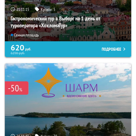
21:11:13
Купили:
5
Гастрономический тур в Выборг на 1 день от
туроператора «ХохломаТур»
Сенная площадь
620
ПОДРОБНЕЕ
руб.
6290
руб.
-50
%