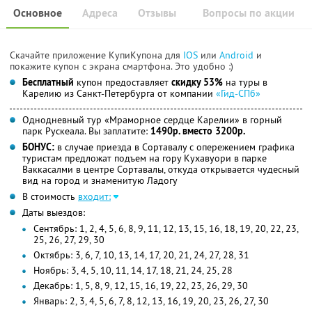
Основное
Адреса
Отзывы
Вопросы по акции
Скачайте приложение КупиКупона для
IOS
или
Android
и
покажите купон с экрана смартфона. Это удобно :)
Бесплатный
купон предоставляет
скидку 53%
на туры в
Карелию из Санкт-Петербурга от компании
«Гид-СПб»
Однодневный тур «Мраморное сердце Карелии» в горный
парк Рускеала. Вы заплатите:
1490р. вместо 3200р.
БОНУС:
в случае приезда в Сортавалу с опережением графика
туристам предложат подъем на гору Кухавуори в парке
Ваккасалми в центре Сортавалы, откуда открывается чудесный
вид на город и знаменитую Ладогу
В стоимость
входит:
Даты выездов:
Сентябрь: 1, 2, 4, 5, 6, 8, 9, 11, 12, 13, 15, 16, 18, 19, 20, 22, 23,
25, 26, 27, 29, 30
Октябрь: 3, 6, 7, 10, 13, 14, 17, 20, 21, 24, 27, 28, 31
Ноябрь: 3, 4, 5, 10, 11, 14, 17, 18, 21, 24, 25, 28
Декабрь: 1, 5, 8, 9, 12, 15, 16, 19, 22, 23, 26, 29, 30
Январь: 2, 3, 4, 5, 6, 7, 8, 12, 13, 16, 19, 20, 23, 26, 27, 30