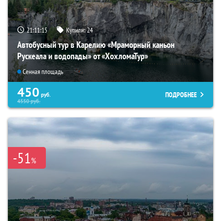
21:11:13
Купили:
24
Автобусный тур в Карелию «Мраморный каньон
Рускеала и водопады» от «ХохломаТур»
Сенная площадь
450
ПОДРОБНЕЕ
руб.
4550
руб.
-51
%