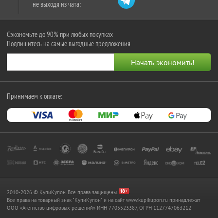
не выходя из чата:
Сэкономьте до 90% при любых покупках
Подпишитесь на самые выгодные предложения
Принимаем к оплате:
2010-2026 © КупиКупон. Все права защищены.
Все права на товарный знак "КупиКупон" и на сайт www.kupikupon.ru принадлежат
OOO «Агентство цифровых решений» ИНН 7705523387, ОГРН 1127747063212