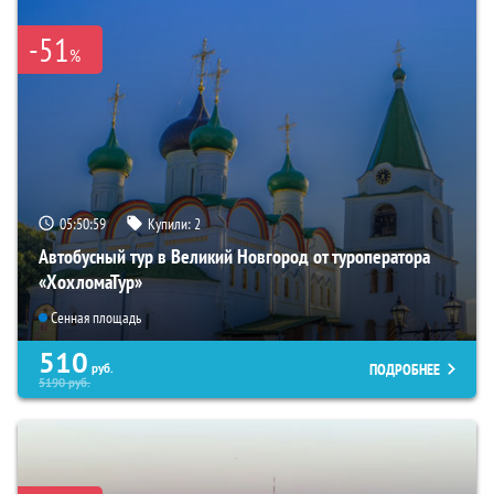
-51
%
05:50:58
Купили:
2
Автобусный тур в Великий Новгород от туроператора
«ХохломаТур»
Сенная площадь
510
ПОДРОБНЕЕ
руб.
5190
руб.