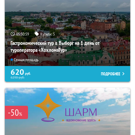
05:50:58
Купили:
5
Гастрономический тур в Выборг на 1 день от
туроператора «ХохломаТур»
Сенная площадь
620
ПОДРОБНЕЕ
руб.
6290
руб.
-50
%