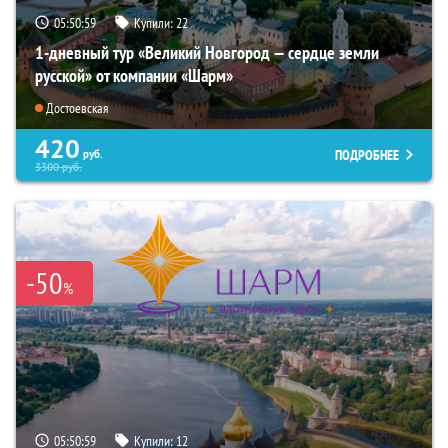
05:50:58
Купили:
22
1-дневный тур «Великий Новгород — сердце земли
русской» от компании «Шарм»
Достоевская
420
ПОДРОБНЕЕ
руб.
3300
руб.
-50
%
05:50:58
Купили:
12