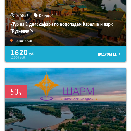
05:50:58
Купили:
6
«Тур на 2 дня: сафари по водопадам Карелии и парк
“Рускеала"»
Достоевская
1620
ПОДРОБНЕЕ
руб.
12900
руб.
-50
%