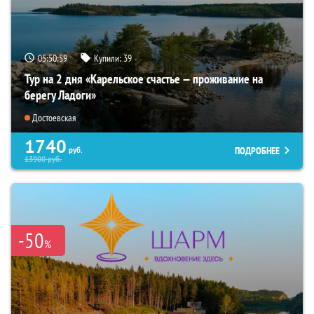
05:50:58
Купили:
39
Тур на 2 дня «Карельское счастье — проживание на
берегу Ладоги»
Достоевская
1740
ПОДРОБНЕЕ
руб.
13900
руб.
-50
%