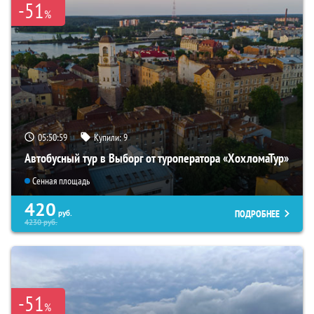
-51
%
05:50:58
Купили:
9
Автобусный тур в Выборг от туроператора «ХохломаТур»
Сенная площадь
420
ПОДРОБНЕЕ
руб.
4230
руб.
-51
%