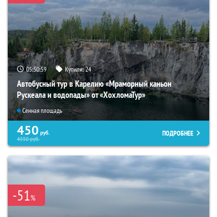
05:50:58
Купили:
24
Автобусный тур в Карелию «Мраморный каньон
Рускеала и водопады» от «ХохломаТур»
Сенная площадь
450
ПОДРОБНЕЕ
руб.
4550
руб.
-51
%