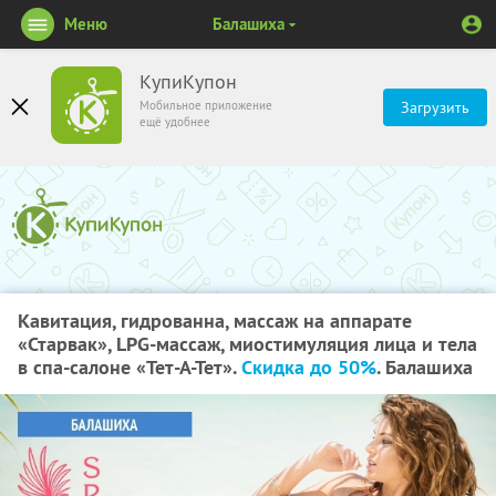
Меню
Балашиха
КупиКупон
Мобильное приложение
Загрузить
ещё удобнее
Кавитация, гидрованна, массаж на аппарате
«Старвак», LPG-массаж, миостимуляция лица и тела
в спа-салоне «Тет-А-Тет».
Скидка до 50%
. Балашиха