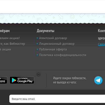
тнёрам
Документы
Кон
елаем акцию!
Агентский договор
spro
е, как Вебмастер
Лицензионный договор
Связ
е акции
Публичная оферта
Политика конфиденциальности
Ищите скидки поблизости,
не выходя из чата: