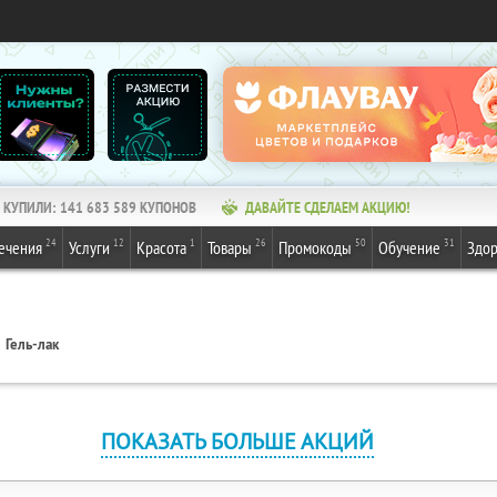
КУПИЛИ:
141 683 589
КУПОНОВ
ДАВАЙТЕ СДЕЛАЕМ АКЦИЮ!
24
12
1
26
50
31
ечения
Услуги
Красота
Товары
Промокоды
Обучение
Здор
Гель-лак
ПОКАЗАТЬ БОЛЬШЕ АКЦИЙ