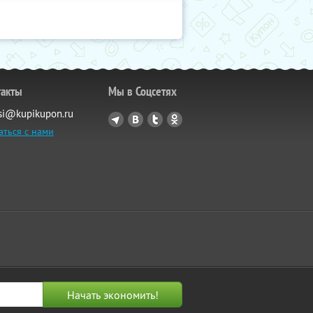
такты
Мы в Соцсетях
si@kupikupon.ru
аться с нами