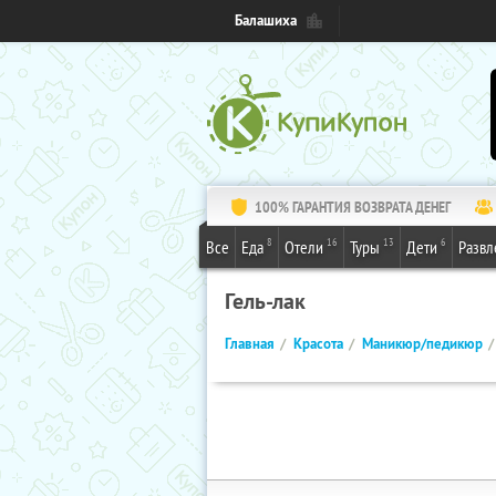
Балашиха
100% ГАРАНТИЯ ВОЗВРАТА ДЕНЕГ
8
16
13
6
Все
Еда
Отели
Туры
Дети
Развл
Гель-лак
Главная
Красота
Маникюр/педикюр