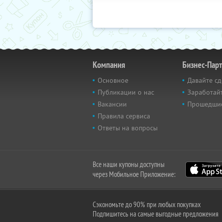
Компания
Бизнес-Пар
Основное
Давайте сд
Публикации о нас
Заработайт
Вакансии
Прошедши
Правила сервиса
Ответы на вопросы
Все наши купоны доступны
через Мобильное Приложение:
Сэкономьте до 90% при любых покупках
Подпишитесь на самые выгодные предложения