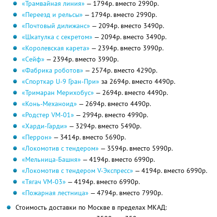
«Трамвайная линия»
— 1794р. вместо 2990р.
«Переезд и рельсы»
— 1794р. вместо 2990р.
«Почтовый дилижанс»
— 2094р. вместо 3490р.
«Шкатулка с секретом»
— 2094р. вместо 3490р.
«Королевская карета»
— 2394р. вместо 3990р.
«Сейф»
— 2394р. вместо 3990р.
«Фабрика роботов»
— 2574р. вместо 4290р.
«Спорткар U-9 Гран-При»
за 2694р. вместо 4490р.
«Тримаран Мерихобус»
— 2694р. вместо 4490р.
«Конь-Механоид»
— 2694р. вместо 4490р.
«Родстер VM-01»
— 2994р. вместо 4990р.
«Харди-Гарди»
— 3294р. вместо 5490р.
«Перрон»
— 3414р. вместо 5690р.
«Локомотив с тендером»
— 3594р. вместо 5990р.
«Мельница-Башня»
— 4194р. вместо 6990р.
«Локомотив с тендером V-Экспресс»
— 4194р. вместо 6990р.
«Тягач VM-03»
— 4194р. вместо 6990р.
«Пожарная лестница»
— 4794р. вместо 7990р.
Стоимость доставки по Москве в пределах МКАД: