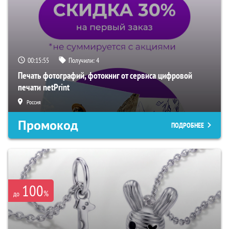
00:15:54
Получили:
4
Печать фотографий, фотокниг от сервиса цифровой
печати netPrint
Россия
Промокод
ПОДРОБНЕЕ
100
%
до