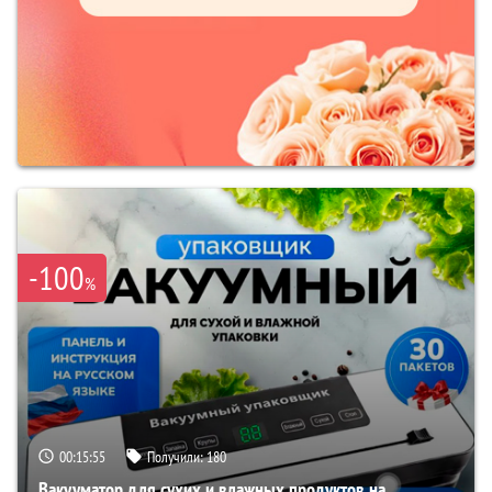
-100
%
00:15:54
Получили:
180
Вакууматор для сухих и влажных продуктов на