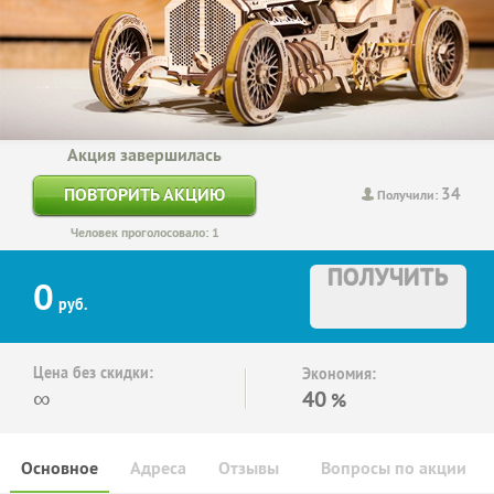
Акция завершилась
34
ПОВТОРИТЬ АКЦИЮ
Получили:
Человек проголосовало: 1
ПОЛУЧИТЬ
0
руб.
Цена без скидки:
Экономия:
∞
40
%
Основное
Адреса
Отзывы
Вопросы по акции