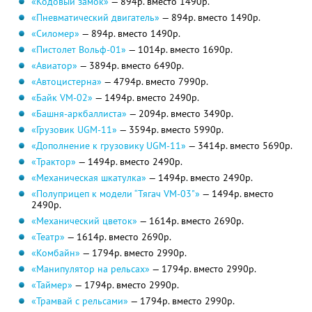
«Кодовый замок»
— 894р. вместо 1490р.
«Пневматический двигатель»
— 894р. вместо 1490р.
«Силомер»
— 894р. вместо 1490р.
«Пистолет Вольф-01»
— 1014р. вместо 1690р.
«Авиатор»
— 3894р. вместо 6490р.
«Автоцистерна»
— 4794р. вместо 7990р.
«Байк VM-02»
— 1494р. вместо 2490р.
«Башня-аркбаллиста»
— 2094р. вместо 3490р.
«Грузовик UGM-11»
— 3594р. вместо 5990р.
«Дополнение к грузовику UGM-11»
— 3414р. вместо 5690р.
«Трактор»
— 1494р. вместо 2490р.
«Механическая шкатулка»
— 1494р. вместо 2490р.
«Полуприцеп к модели “Тягач VM-03"»
— 1494р. вместо
2490р.
«Механический цветок»
— 1614р. вместо 2690р.
«Театр»
— 1614р. вместо 2690р.
«Комбайн»
— 1794р. вместо 2990р.
«Манипулятор на рельсах»
— 1794р. вместо 2990р.
«Таймер»
— 1794р. вместо 2990р.
«Трамвай с рельсами»
— 1794р. вместо 2990р.