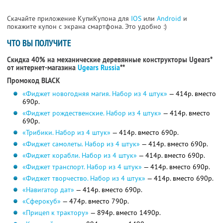
Скачайте приложение КупиКупона для
IOS
или
Android
и
покажите купон с экрана смартфона. Это удобно :)
ЧТО ВЫ ПОЛУЧИТЕ
Скидка 40% на механические деревянные конструкторы Ugears*
от интернет-магазина
Ugears Russia
**
Промокод BLACK
«Фиджет новогодняя магия. Набор из 4 штук»
— 414р. вместо
690р.
«Фиджет рождественские. Набор из 4 штук»
— 414р. вместо
690р.
«Трибики. Набор из 4 штук»
— 414р. вместо 690р.
«Фиджет самолеты. Набор из 4 штук»
— 414р. вместо 690р.
«Фиджет корабли. Набор из 4 штук»
— 414р. вместо 690р.
«Фиджет транспорт. Набор из 4 штук»
— 414р. вместо 690р.
«Фиджет творчество. Набор из 4 штук»
— 414р. вместо 690р.
«Навигатор дат»
— 414р. вместо 690р.
«Сферокуб»
— 474р. вместо 790р.
«Прицеп к трактору»
— 894р. вместо 1490р.