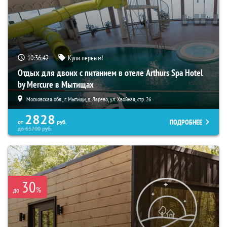
10:36:41
Купи первым!
Отдых для двоих с питанием в отеле Arthurs Spa Hotel
by Mercure в Мытищах
Московская обл., г. Мытищи, д. Ларево, ул. Хвойная, стр. 26
2828
ПОДРОБНЕЕ
от
руб.
до
65700
руб.
30
%
до