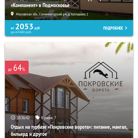
«Компонент» в Подмосковье
Московская обл., Солнечногорский р-н, д. Колтышево, 1
2053
ПОДРОБНЕЕ
от
руб.
до
67400
руб.
64
%
до
10:36:41
Купили:
7
Отдых на турбазе «Покровские ворота»: питание, мангал,
бильярд и другое