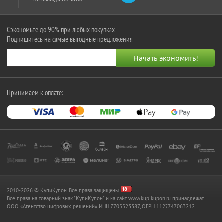
Сэкономьте до 90% при любых покупках
Подпишитесь на самые выгодные предложения
Принимаем к оплате:
2010-2026 © КупиКупон. Все права защищены.
Все права на товарный знак "КупиКупон" и на сайт www.kupikupon.ru принадлежат
OOO «Агентство цифровых решений» ИНН 7705523387, ОГРН 1127747063212