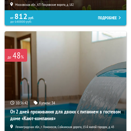
Московская обл., КП Покровские ворота, д. 182
812
ПОДРОБНЕЕ
от
руб.
до
140800
руб.
48
%
до
10:36:41
Купили:
34
От 2 дней проживания для двоих с питанием в гостевом
доме «Кают-компания»
Ленинградская обл., г. Ломоносов, Сойкинская дорога, 15-й жилой городок, д. 43