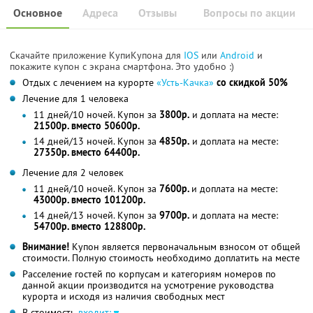
Основное
Адреса
Отзывы
Вопросы по акции
Скачайте приложение КупиКупона для
IOS
или
Android
и
покажите купон с экрана смартфона. Это удобно :)
Отдых с лечением на курорте
«Усть-Качка»
со скидкой 50%
Лечение для 1 человека
11 дней/10 ночей. Купон за
3800р.
и доплата на месте:
21500р. вместо 50600р.
14 дней/13 ночей. Купон за
4850р.
и доплата на месте:
27350р. вместо 64400р.
Лечение для 2 человек
11 дней/10 ночей. Купон за
7600р.
и доплата на месте:
43000р. вместо 101200р.
14 дней/13 ночей. Купон за
9700р.
и доплата на месте:
54700р. вместо 128800р.
Внимание!
Купон является первоначальным взносом от общей
стоимости. Полную стоимость необходимо доплатить на месте
Расселение гостей по корпусам и категориям номеров по
данной акции производится на усмотрение руководства
курорта и исходя из наличия свободных мест
В стоимость
входит: