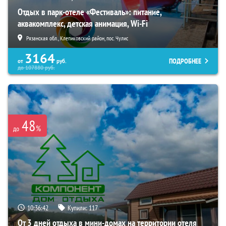
Отдых в парк-отеле «Фестиваль»: питание,
аквакомплекс, детская анимация, Wi-Fi
Рязанская обл., Клепиковский район, пос. Чулис
3164
ПОДРОБНЕЕ
от
руб.
до
107880
руб.
48
%
до
10:36:41
Купили:
117
От 3 дней отдыха в мини-домах на территории отеля