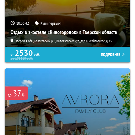
10:36:41
Купи первым!
Отдых в экоотеле «Киногородок» в Тверской области
Тверская обл., Бологовский р-н, Выползовское с/п, дер. Михайловское, д. 15
2530
ПОДРОБНЕЕ
от
руб.
до
173110
руб.
37
%
до