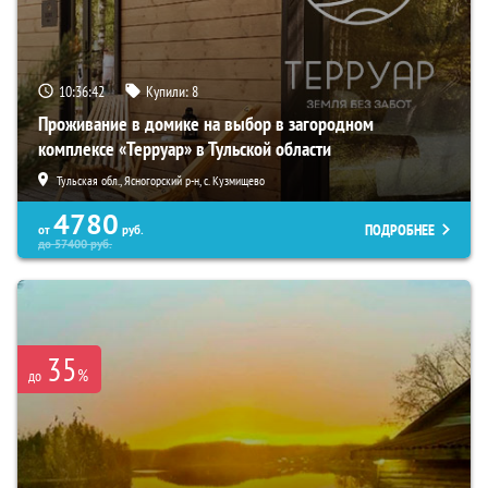
10:36:41
Купили:
8
Проживание в домике на выбор в загородном
комплексе «Терруар» в Тульской области
Тульская обл., Ясногорский р-н, с. Кузмищево
4780
ПОДРОБНЕЕ
от
руб.
до
57400
руб.
35
%
до