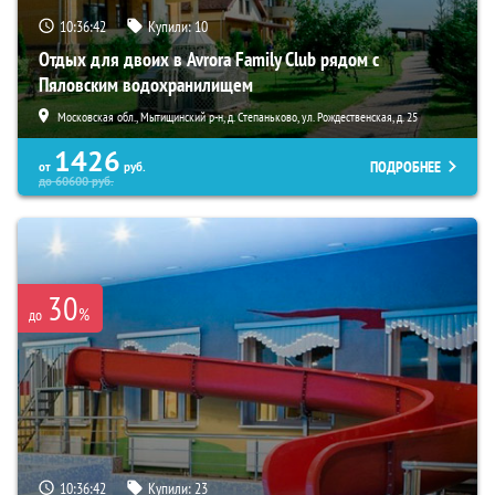
10:36:41
Купили:
10
Отдых для двоих в Avrora Family Club рядом с
Пяловским водохранилищем
Московская обл., Мытищинский р-н, д. Степаньково, ул. Рождественская, д. 25
1426
ПОДРОБНЕЕ
от
руб.
до
60600
руб.
30
%
до
10:36:41
Купили:
23