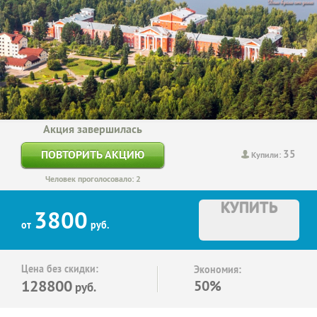
Акция завершилась
35
ПОВТОРИТЬ АКЦИЮ
Купили:
Человек проголосовало: 2
КУПИТЬ
3800
от
руб.
Цена без скидки:
Экономия:
128800
50%
руб.