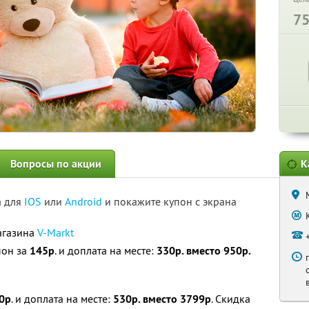
7
Вопросы по акции
К
а для
IOS
или
Android
и покажите купон с экрана
агазина
V-Markt
пон за
145р
. и доплата на месте:
330р. вместо 950р.
0р
. и доплата на месте:
530р. вместо 3799р
. Скидка