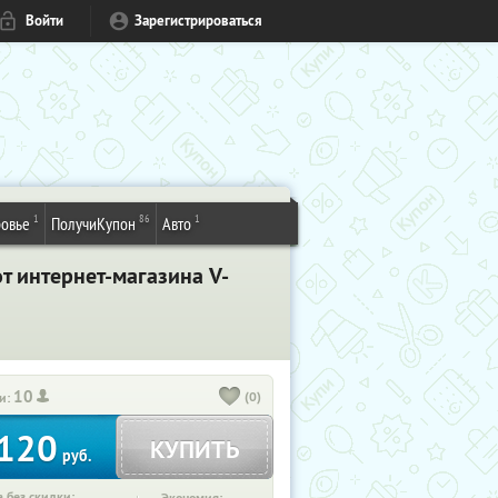
Войти
Зарегистрироваться
1
86
1
овье
ПолучиКупон
Авто
т интернет-магазина V-
10
(0)
и:
120
КУПИТЬ
руб.
 без скидки: