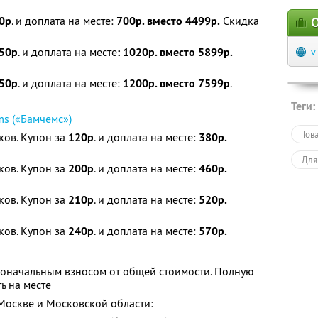
0р
. и доплата на месте:
700р. вместо 4499р.
Скидка
О
50р
. и доплата на месте
: 1020р. вместо 5899р.
v
50р
. и доплата на месте:
1200р. вместо 7599
р
.
Теги:
s («Бамчемс»)
Тов
ков. Купон за
120р
. и доплата на месте:
380р.
Для
ков. Купон за
200р
. и доплата на месте:
460р.
ков. Купон за
210р
. и доплата на месте:
520р.
ков. Купон за
240р
. и доплата на месте:
570р.
воначальным взносом от общей стоимости. Полную
ь на месте
 Москве и Московской области: