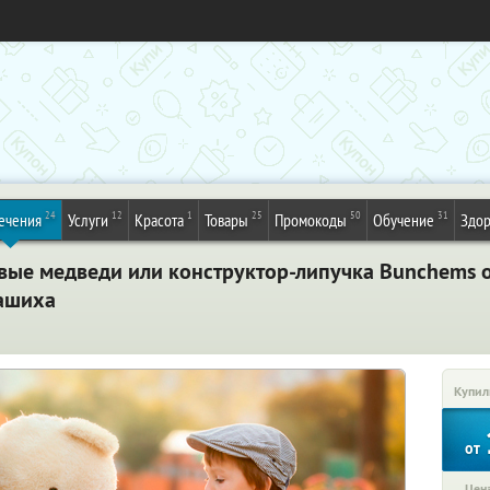
24
12
1
25
50
31
ечения
Услуги
Красота
Товары
Промокоды
Обучение
Здор
вые медведи или конструктор-липучка Bunchems о
лашиха
Купил
от
Цена