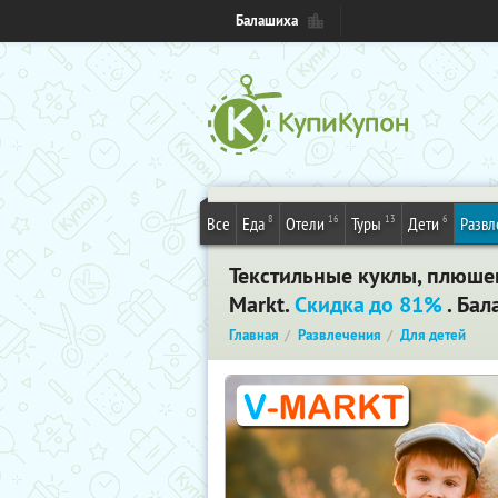
Балашиха
8
16
13
6
Все
Еда
Отели
Туры
Дети
Развл
Текстильные куклы, плюше
Markt.
Скидка до 81%
. Ба
Главная
Развлечения
Для детей