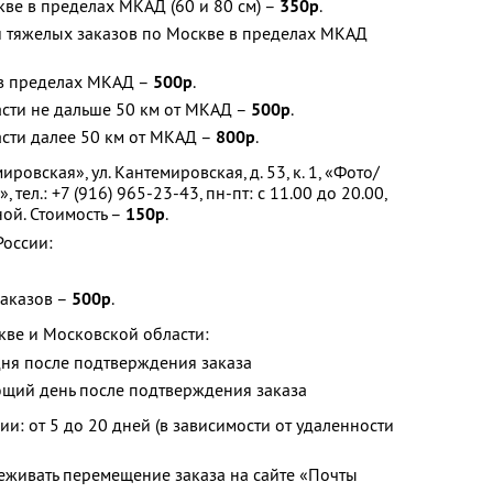
кве в пределах МКАД (60 и 80 см) –
350р
.
и тяжелых заказов по Москве в пределах МКАД
 в пределах МКАД –
500р
.
асти не дальше 50 км от МКАД –
500р
.
сти далее 50 км от МКАД –
800р
.
ировская», ул. Кантемировская, д. 53, к. 1, «Фото/
тел.: +7 (916) 965-23-43, пн-пт: с 11.00 до 20.00,
ной. Стоимость –
150р
.
России:
заказов –
500р
.
кве и Московской области:
дня после подтверждения заказа
ющий день после подтверждения заказа
ии: от 5 до 20 дней (в зависимости от удаленности
еживать перемещение заказа на сайте «Почты