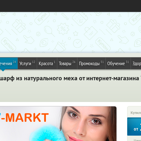
24
12
1
26
51
31
ечения
Услуги
Красота
Товары
Промокоды
Обучение
Здор
шарф из натурального меха от интернет-магазина 
Купил
от
Цена