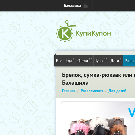
Балашиха
8
17
13
6
Все
Еда
Отели
Туры
Дети
Развл
Брелок, сумка-рюкзак или 
Балашиха
Главная
Развлечения
Для детей