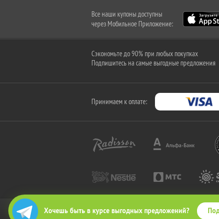
Все наши купоны доступны
через Мобильное Приложение:
Сэкономьте до 90% при любых покупках
Подпишитесь на самые выгодные предложения
Принимаем к оплате:
Под
Хочешь быть в курсе выгодных предложений?
2010-2026 © КупиКупон. Все права защищены.