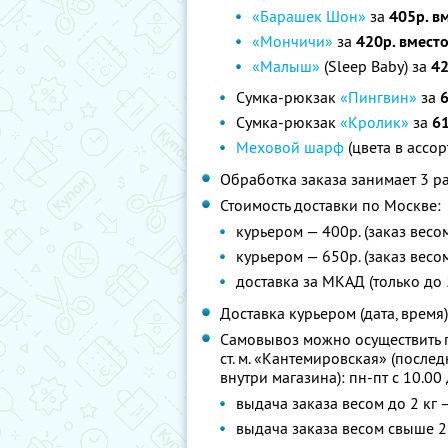
«Барашек Шон»
за
405р. в
«Мончичи»
за
420р. вмест
«Малыш»
(Sleep Baby) за
42
Сумка-рюкзак
«Пингвин»
за
6
Сумка-рюкзак
«Кролик»
за
61
Меховой шарф
(цвета в ассо
Обработка заказа занимает 3 р
Стоимость доставки по Москве:
курьером — 400р. (заказ весом
курьером — 650р. (заказ весо
доставка за МКАД (только до 
Доставка курьером (дата, время
Самовывоз можно осуществить по а
ст. м. «Кантемировская» (после
внутри магазина): пн-пт c 10.00
выдача заказа весом до 2 кг 
выдача заказа весом свыше 2 