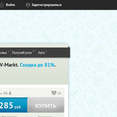
Войти
Зарегистрироваться
1
87
1
овье
ПолучиКупон
Авто
V-Markt.
Скидка до 81%
.
46
(0)
и:
285
КУПИТЬ
руб.
 без скидки: