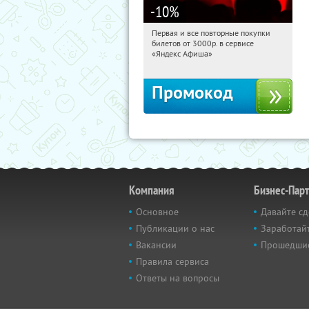
-10
%
Первая и все повторные покупки
20:11:39
Получили:
155
билетов от 3000р. в сервисе
Россия
«Яндекс Афиша»
Промокод
Компания
Бизнес-Пар
Основное
Давайте сд
Публикации о нас
Заработайт
Вакансии
Прошедши
Правила сервиса
Ответы на вопросы