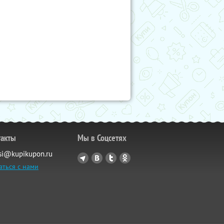
такты
Мы в Соцсетях
si@kupikupon.ru
аться с нами