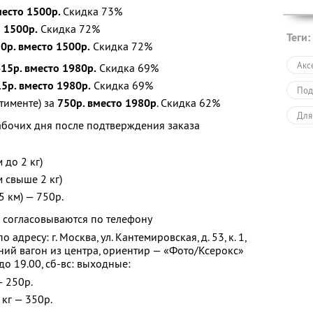
место 1500р.
Скидка 73%
о 1500р.
Скидка 72%
Теги:
0р. вместо 1500р.
Скидка 72%
Акс
15р. вместо 1980р.
Скидка 69%
5р. вместо 1980р.
Скидка 69%
Под
ртименте) за
750р. вместо 1980р
. Скидка 62%
Для
абочих дня после подтверждения заказа
 до 2 кг)
м свыше 2 кг)
5 км) — 750р.
) согласовываются по телефону
дресу: г. Москва, ул. Кантемировская, д. 53, к. 1,
дний вагон из центра, ориентир — «Фото/Ксерокс»
 до 19.00, сб-вс: выходные:
— 250р.
кг — 350р.