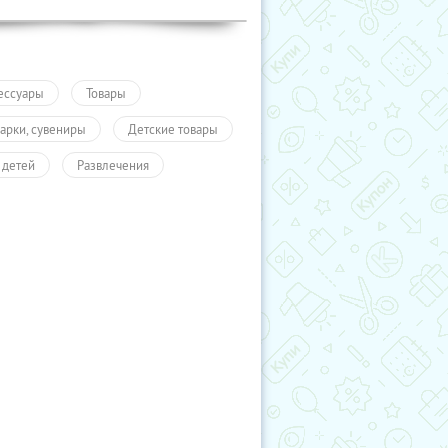
ессуары
Товары
арки, сувениры
Детские товары
 детей
Развлечения