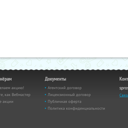
тнёрам
Документы
Кон
елаем акцию!
Агентский договор
spro
е, как Вебмастер
Лицензионный договор
Связ
е акции
Публичная оферта
Политика конфиденциальности