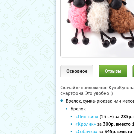
Основное
Отзывы
Скачайте приложение КупиКупон
смартфона. Это удобно :)
Брелок, сумка-рюкзак или мехо
Брелок
«Пингвин»
(13 см) за
285р. 
«Кролик»
за
300р. вместо 
«Собачка»
за
345р. вместо 