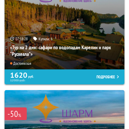
07:18:26
Купили:
6
«Тур на 2 дня: сафари по водопадам Карелии и парк
“Рускеала"»
Достоевская
1620
ПОДРОБНЕЕ
руб.
12900
руб.
-50
%