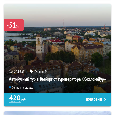
-51
%
07:18:26
Купили:
9
Автобусный тур в Выборг от туроператора «ХохломаТур»
Сенная площадь
420
ПОДРОБНЕЕ
руб.
4230
руб.