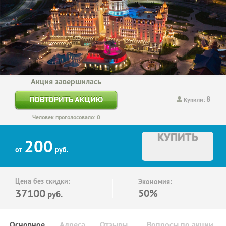
Акция завершилась
8
ПОВТОРИТЬ АКЦИЮ
Купили:
Человек проголосовало: 0
КУПИТЬ
200
от
руб.
Цена без скидки:
Экономия:
37100
50%
руб.
Основное
Адреса
Отзывы
Вопросы по акции