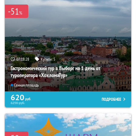
-51
%
07:18:26
Купили:
5
Гастрономический тур в Выборг на 1 день от
туроператора «ХохломаТур»
Сенная площадь
620
ПОДРОБНЕЕ
руб.
6290
руб.