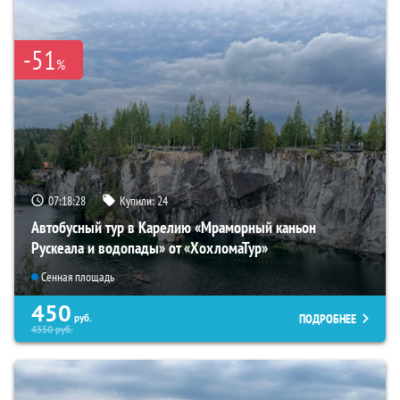
-51
%
07:18:26
Купили:
24
Автобусный тур в Карелию «Мраморный каньон
Рускеала и водопады» от «ХохломаТур»
Сенная площадь
450
ПОДРОБНЕЕ
руб.
4550
руб.