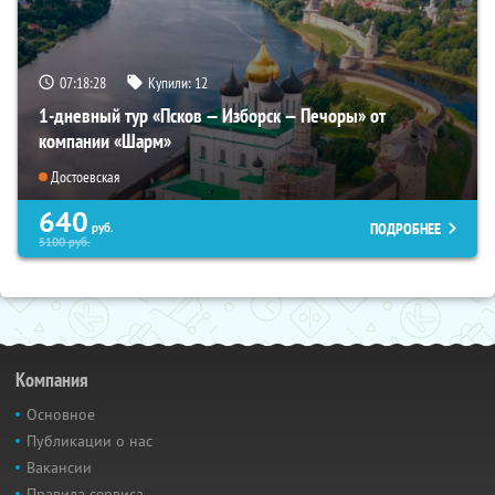
07:18:26
Купили:
12
1-дневный тур «Псков — Изборск — Печоры» от
компании «Шарм»
Достоевская
640
ПОДРОБНЕЕ
руб.
5100
руб.
Компания
Основное
Публикации о нас
Вакансии
Правила сервиса