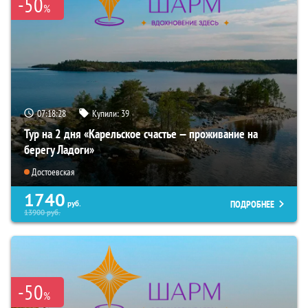
-50
%
07:18:26
Купили:
39
Тур на 2 дня «Карельское счастье — проживание на
берегу Ладоги»
Достоевская
1740
ПОДРОБНЕЕ
руб.
13900
руб.
-50
%