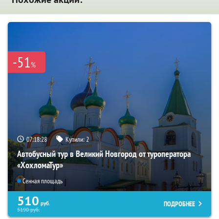
-51
%
07:18:26
Купили:
2
Автобусный тур в Великий Новгород от туроператора
«ХохломаТур»
Сенная площадь
510
ПОДРОБНЕЕ
руб.
5190
руб.