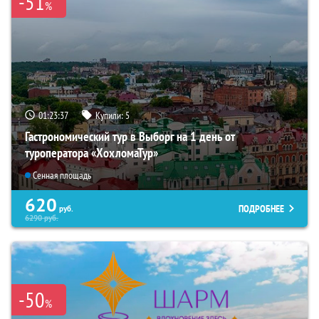
-51
%
01:23:35
Купили:
5
Гастрономический тур в Выборг на 1 день от
туроператора «ХохломаТур»
Сенная площадь
620
ПОДРОБНЕЕ
руб.
6290
руб.
-50
%