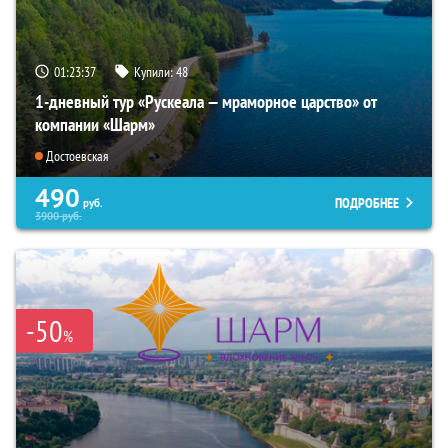
01:23:35
Купили:
48
1-дневный тур «Рускеала — мраморное царство» от
компании «Шарм»
Достоевская
490
ПОДРОБНЕЕ
руб.
3900
руб.
-50
%