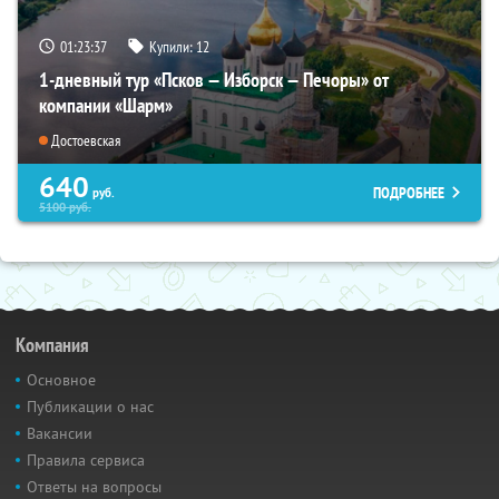
01:23:35
Купили:
12
1-дневный тур «Псков — Изборск — Печоры» от
компании «Шарм»
Достоевская
640
ПОДРОБНЕЕ
руб.
5100
руб.
Компания
Основное
Публикации о нас
Вакансии
Правила сервиса
Ответы на вопросы