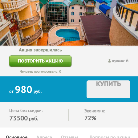
Акция завершилась
6
ПОВТОРИТЬ АКЦИЮ
Купили:
Человек проголосовало: 0
КУПИТЬ
980
от
руб.
Цена без скидки:
Экономия:
73500
72%
руб.
Основное
Адреса
Отзывы
Вопросы по акции