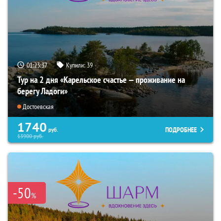
01:23:35
Купили:
39
Тур на 2 дня «Карельское счастье — проживание на
берегу Ладоги»
Достоевская
1740
ПОДРОБНЕЕ
руб.
13900
руб.
-50
%