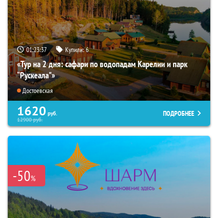
01:23:35
Купили:
6
«Тур на 2 дня: сафари по водопадам Карелии и парк
“Рускеала"»
Достоевская
1620
ПОДРОБНЕЕ
руб.
12900
руб.
-50
%