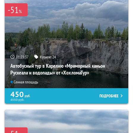
-51
%
01:23:35
Купили:
24
Автобусный тур в Карелию «Мраморный каньон
Рускеала и водопады» от «ХохломаТур»
Сенная площадь
450
ПОДРОБНЕЕ
руб.
4550
руб.