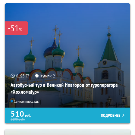
-51
%
01:23:35
Купили:
2
Автобусный тур в Великий Новгород от туроператора
«ХохломаТур»
Сенная площадь
510
ПОДРОБНЕЕ
руб.
5190
руб.