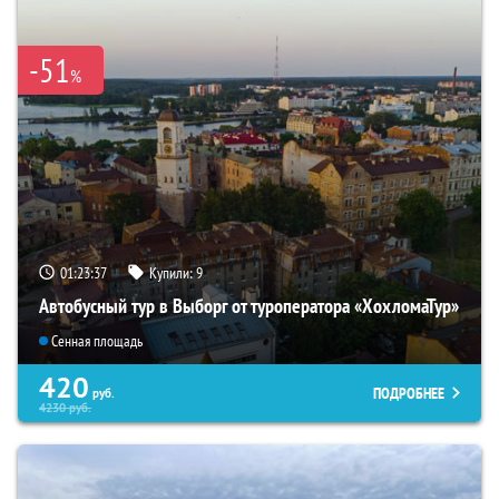
-51
%
01:23:35
Купили:
9
Автобусный тур в Выборг от туроператора «ХохломаТур»
Сенная площадь
420
ПОДРОБНЕЕ
руб.
4230
руб.