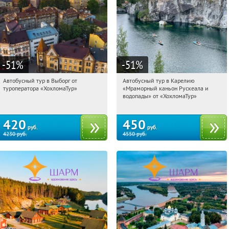
-51
%
-51
%
Автобусный тур в Выборг от
Автобусный тур в Карелию
06:16:08
Купили:
9
06:16:08
Купили:
24
туроператора «ХохломаТур»
«Мраморный каньон Рускеала и
Сенная площадь
Сенная площадь
водопады» от «ХохломаТур»
420
450
руб.
руб.
4230
руб.
4550
руб.