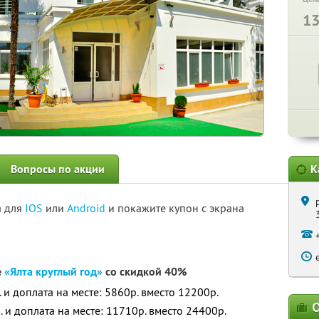
1
Вопросы по акции
К
а для
IOS
или
Android
и покажите купон с экрана
е
«Ялта круглый год»
со скидкой 40%
. и доплата на месте: 5860р. вместо 12200р.
О
. и доплата на месте: 11710р. вместо 24400р.