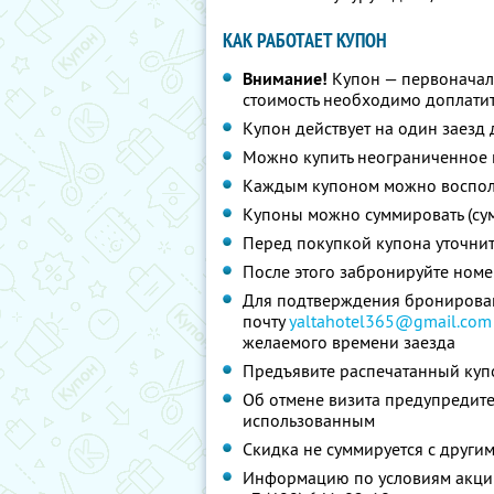
КАК РАБОТАЕТ КУПОН
Внимание!
Купон — первоначал
стоимость необходимо доплатит
Купон действует на один заезд 
Можно купить неограниченное 
Каждым купоном можно восполь
Купоны можно суммировать (су
Перед покупкой купона уточни
После этого забронируйте номе
Для подтверждения бронирован
почту
yaltahotel365@gmail.com
желаемого времени заезда
Предъявите распечатанный куп
Об отмене визита предупредите 
использованным
Скидка не суммируется с друг
Информацию по условиям акции