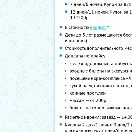
7 дней/6 ночей. Купон за 878
12 дней/11 ночей. Купон за 1
134200р.
В стоимость
входит:
Дети до 5 лет размещаются бес
и питания)
Стоимость дополнительного мес
Доплаты по прайсу:
железнодорожные, автобусны
входные билеты на экскурсии
посещение spa-комплекса «Л
сухой паек, пикники в похода
конные прогулки
массаж — от 200р.
билеты на горнолыжные подъ
Расчетное время: завезд — 14.00
Купоны 2 дня/1 ночь и 3 дня/
к основному туру 7 дней/6 ноче