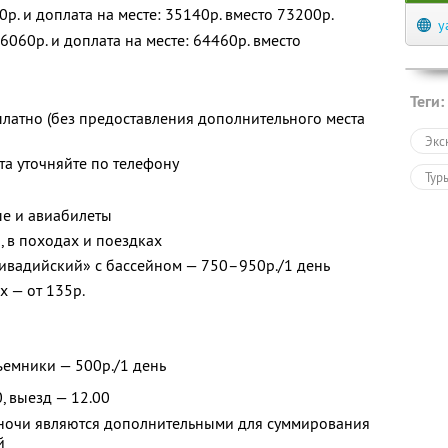
0р. и доплата на месте: 35140р. вместо 73200р.
y
6060р. и доплата на месте: 64460р. вместо
Теги:
платно (без предоставления дополнительного места
Экс
та уточняйте по телефону
Тур
е и авиабилеты
, в походах и поездках
ивадийский» с бассейном — 750–950р./1 день
х — от 135р.
емники — 500р./1 день
, выезд — 12.00
2 ночи являются дополнительными для суммирования
й