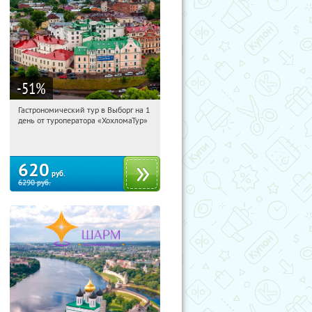
-51
%
Гастрономический тур в Выборг на 1
06:16:08
Купили:
5
день от туроператора «ХохломаТур»
Сенная площадь
620
руб.
6290
руб.