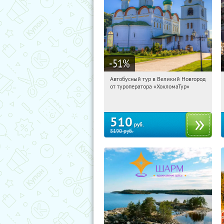
-51
%
Автобусный тур в Великий Новгород
06:16:08
Купили:
2
от туроператора «ХохломаТур»
Сенная площадь
510
руб.
5190
руб.