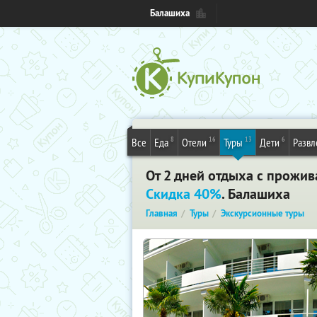
Балашиха
8
16
13
6
Все
Еда
Отели
Туры
Дети
Развл
От 2 дней отдыха с прожив
Скидка 40%
. Балашиха
Главная
Туры
Экскурсионные туры