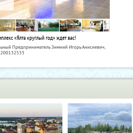
плекс «Ялта круглый год» ждет вас!
льный Предприниматель Зимний Игорь Анисиевич,
0200132533