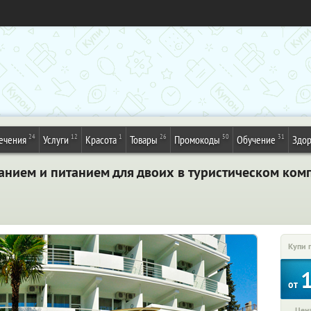
24
12
1
26
50
31
ечения
Услуги
Красота
Товары
Промокоды
Обучение
Здор
анием и питанием для двоих в туристическом комп
Купи 
от
Цена