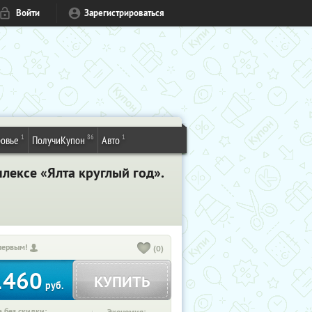
Войти
Зарегистрироваться
1
86
1
овье
ПолучиКупон
Авто
лексе «Ялта круглый год».
первым!
(0)
1460
КУПИТЬ
руб.
 без скидки: