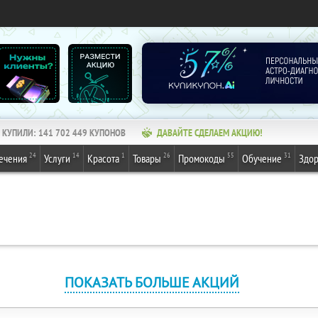
КУПИЛИ:
141 702 449
КУПОНОВ
ДАВАЙТЕ СДЕЛАЕМ АКЦИЮ!
24
14
1
26
55
31
ечения
Услуги
Красота
Товары
Промокоды
Обучение
Здор
ПОКАЗАТЬ БОЛЬШЕ АКЦИЙ