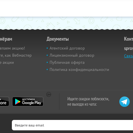
тнёрам
Документы
Кон
елаем акцию!
Агентский договор
spro
е, как Вебмастер
Лицензионный договор
Связ
е акции
Публичная оферта
Политика конфиденциальности
Ищите скидки поблизости,
не выходя из чата: