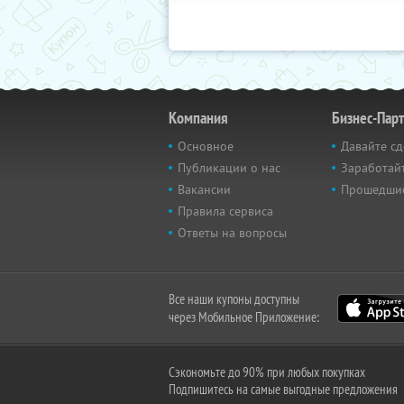
Компания
Бизнес-Пар
Основное
Давайте сд
Публикации о нас
Заработайт
Вакансии
Прошедши
Правила сервиса
Ответы на вопросы
Все наши купоны доступны
через Мобильное Приложение:
Сэкономьте до 90% при любых покупках
Подпишитесь на самые выгодные предложения