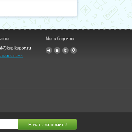
такты
Мы в Соцсетях
si@kupikupon.ru
аться с нами