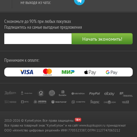
не выходя из чата:
Сэкономьте до 90% при любых покупках
Подпишитесь на самые выгодные предложения
Принимаем к оплате:
2010-2026 © КупиКупон. Все права защищены.
Все права на товарный знак "КупиКупон" и на сайт www.kupikupon.ru принадлежат
OOO «Агентство цифровых решений» ИНН 7705523387, ОГРН 1127747063212