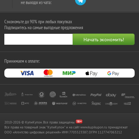
не выходя из чата:
Сэкономьте до 90% при любых покупках
Подпишитесь на самые выгодные предложения
Принимаем к оплате:
2010-2026 © КупиКупон. Все права защищены.
Все права на товарный знак "КупиКупон" и на сайт www.kupikupon.ru принадлежат
OOO «Агентство цифровых решений» ИНН 7705523387, ОГРН 1127747063212