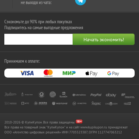
не выходя из чата:
Сэкономьте до 90% при любых покупках
Подпишитесь на самые выгодные предложения
Принимаем к оплате:
2010-2026 © КупиКупон. Все права защищены.
Все права на товарный знак "КупиКупон" и на сайт www.kupikupon.ru принадлежат
OOO «Агентство цифровых решений» ИНН 7705523387, ОГРН 1127747063212