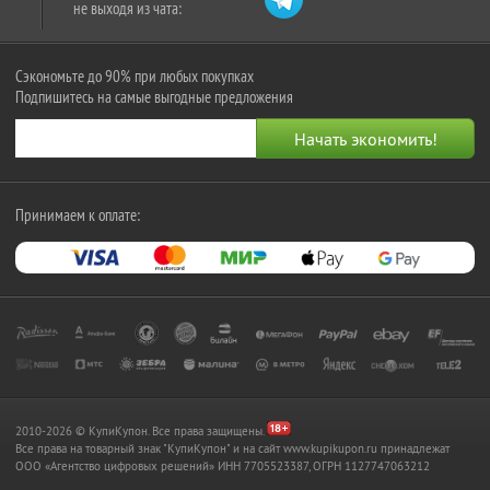
не выходя из чата:
Сэкономьте до 90% при любых покупках
Подпишитесь на самые выгодные предложения
Принимаем к оплате:
2010-2026 © КупиКупон. Все права защищены.
Все права на товарный знак "КупиКупон" и на сайт www.kupikupon.ru принадлежат
OOO «Агентство цифровых решений» ИНН 7705523387, ОГРН 1127747063212