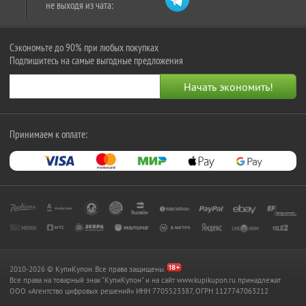
не выходя из чата:
Сэкономьте до 90% при любых покупках
Подпишитесь на самые выгодные предложения
Принимаем к оплате:
2010-2026 © КупиКупон. Все права защищены.
Все права на товарный знак "КупиКупон" и на сайт www.kupikupon.ru принадлежат
OOO «Агентство цифровых решений» ИНН 7705523387, ОГРН 1127747063212