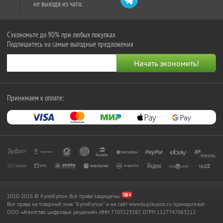
не выходя из чата:
Сэкономьте до 90% при любых покупках
Подпишитесь на самые выгодные предложения
Принимаем к оплате:
2010-2026 © КупиКупон. Все права защищены.
Все права на товарный знак "КупиКупон" и на сайт www.kupikupon.ru принадлежат
OOO «Агентство цифровых решений» ИНН 7705523387, ОГРН 1127747063212