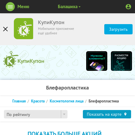
Меню
Балашиха
КупиКупон
Мобильное приложение
Загрузить
ещё удобнее
Блефаропластика
Главная
Красота
Косметология лица
Блефаропластика
Показать на карте
По рейтингу
ПОКАЗАТЬ БОЛЬШЕ АКЦИЙ