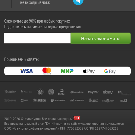
не выходя из чата:
Сэкономьте до 90% при любых покупках
Подпишитесь на самые выгодные предложения
Принимаем к оплате:
2010-2026 © КупиКупон. Все права защищены.
Все права на товарный знак "КупиКупон" и на сайт www.kupikupon.ru принадлежат
OOO «Агентство цифровых решений» ИНН 7705523387, ОГРН 1127747063212