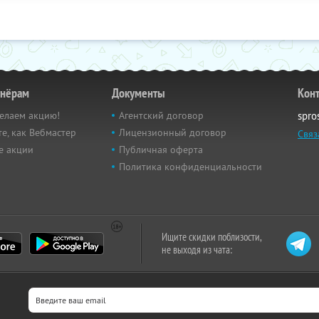
тнёрам
Документы
Кон
елаем акцию!
Агентский договор
spro
е, как Вебмастер
Лицензионный договор
Связ
е акции
Публичная оферта
Политика конфиденциальности
Ищите скидки поблизости,
не выходя из чата: