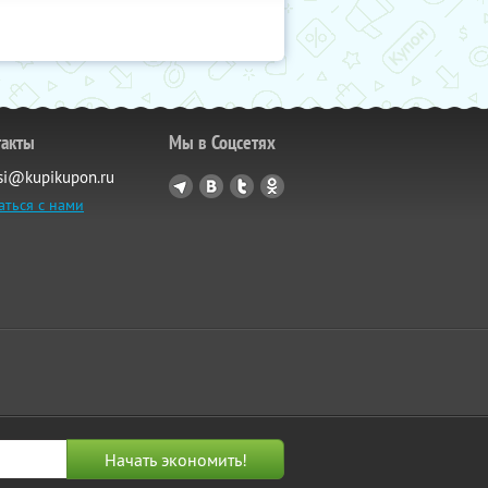
такты
Мы в Соцсетях
si@kupikupon.ru
аться с нами