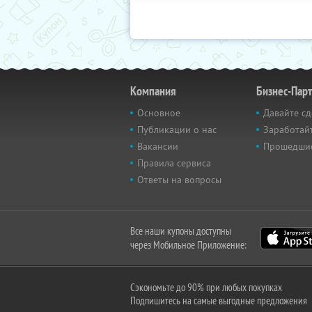
Компания
Бизнес-Пар
Основное
Давайте сд
Публикации о нас
Заработайт
Вакансии
Прошедши
Правила сервиса
Ответы на вопросы
Все наши купоны доступны
через Мобильное Приложение:
Сэкономьте до 90% при любых покупках
Подпишитесь на самые выгодные предложения