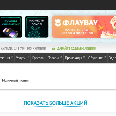
КУПИЛИ:
141 704 804
КУПОНОВ
ДАВАЙТЕ СДЕЛАЕМ АКЦИЮ!
24
14
1
26
55
31
ечения
Услуги
Красота
Товары
Промокоды
Обучение
Здор
Молочный пилинг
ПОКАЗАТЬ БОЛЬШЕ АКЦИЙ