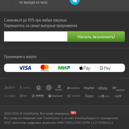
не выходя из чата:
Сэкономьте до 90% при любых покупках
Подпишитесь на самые выгодные предложения
Принимаем к оплате:
2010-2026 © КупиКупон. Все права защищены.
Все права на товарный знак "КупиКупон" и на сайт www.kupikupon.ru принадлежат
OOO «Агентство цифровых решений» ИНН 7705523387, ОГРН 1127747063212