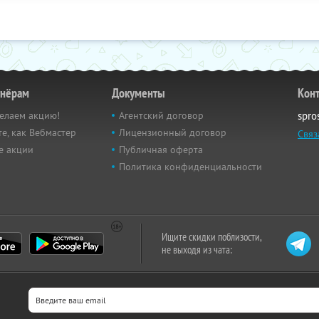
тнёрам
Документы
Кон
елаем акцию!
Агентский договор
spro
е, как Вебмастер
Лицензионный договор
Связ
е акции
Публичная оферта
Политика конфиденциальности
Ищите скидки поблизости,
не выходя из чата: