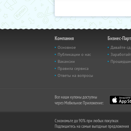
Компания
Бизнес-Пар
Основное
Давайте сд
Публикации о нас
Заработайт
Вакансии
Прошедши
Правила сервиса
Ответы на вопросы
Все наши купоны доступны
через Мобильное Приложение:
Сэкономьте до 90% при любых покупках
Подпишитесь на самые выгодные предложения