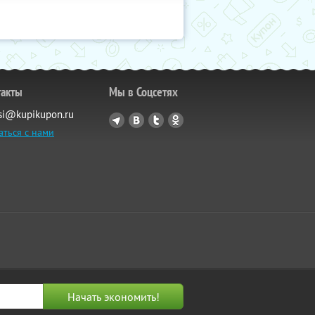
такты
Мы в Соцсетях
si@kupikupon.ru
аться с нами