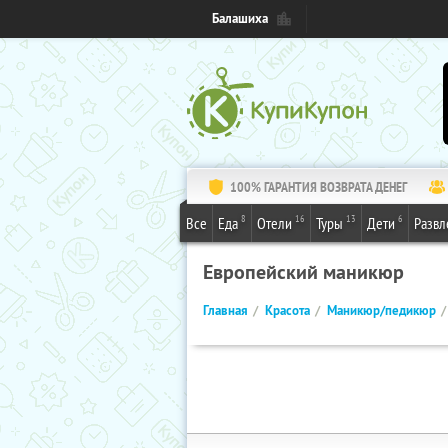
Балашиха
100% ГАРАНТИЯ ВОЗВРАТА ДЕНЕГ
8
16
13
6
Все
Еда
Отели
Туры
Дети
Развл
Европейский маникюр
Главная
Красота
Маникюр/педикюр