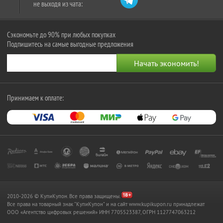
не выходя из чата:
Сэкономьте до 90% при любых покупках
Подпишитесь на самые выгодные предложения
Принимаем к оплате:
2010-2026 © КупиКупон. Все права защищены.
Все права на товарный знак "КупиКупон" и на сайт www.kupikupon.ru принадлежат
OOO «Агентство цифровых решений» ИНН 7705523387, ОГРН 1127747063212