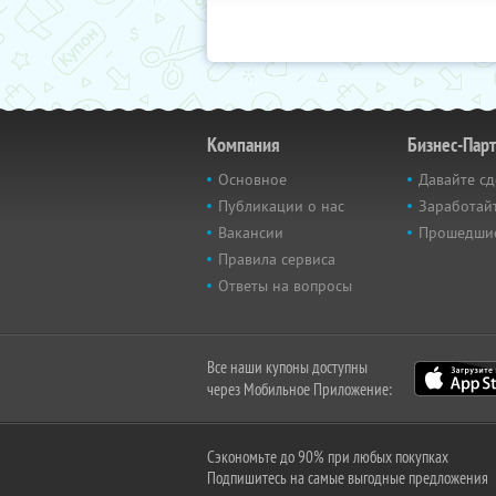
Компания
Бизнес-Пар
Основное
Давайте сд
Публикации о нас
Заработайт
Вакансии
Прошедши
Правила сервиса
Ответы на вопросы
Все наши купоны доступны
через Мобильное Приложение:
Сэкономьте до 90% при любых покупках
Подпишитесь на самые выгодные предложения