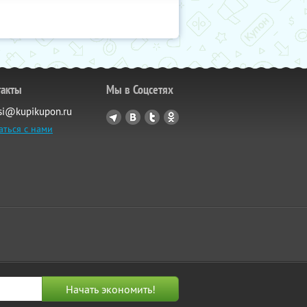
такты
Мы в Соцсетях
si@kupikupon.ru
аться с нами