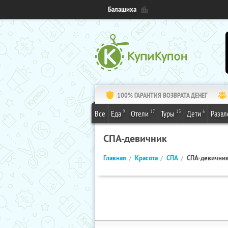
Балашиха
100% ГАРАНТИЯ ВОЗВРАТА ДЕНЕГ
9
17
13
6
Все
Еда
Отели
Туры
Дети
Развл
СПА-девичник
Главная
Красота
СПА
СПА-девични