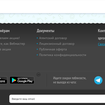
тнёрам
Документы
Кон
елаем акцию!
Агентский договор
spro
е, как Вебмастер
Лицензионный договор
Связ
е акции
Публичная оферта
Политика конфиденциальности
Ищите скидки поблизости,
не выходя из чата: