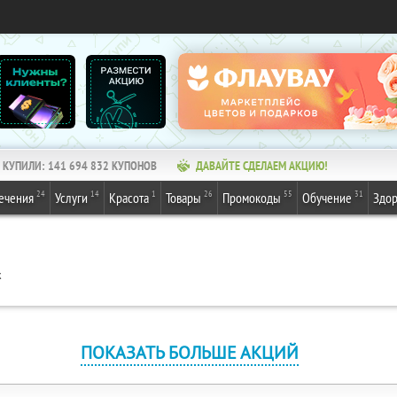
КУПИЛИ:
141 694 832
КУПОНОВ
ДАВАЙТЕ СДЕЛАЕМ АКЦИЮ!
24
14
1
26
55
31
ечения
Услуги
Красота
Товары
Промокоды
Обучение
Здор
к
ПОКАЗАТЬ БОЛЬШЕ АКЦИЙ