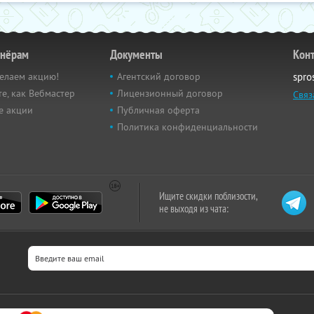
тнёрам
Документы
Кон
елаем акцию!
Агентский договор
spro
е, как Вебмастер
Лицензионный договор
Связ
е акции
Публичная оферта
Политика конфиденциальности
Ищите скидки поблизости,
не выходя из чата: