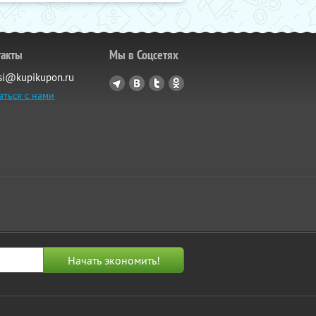
такты
Мы в Соцсетях
si@kupikupon.ru
аться с нами