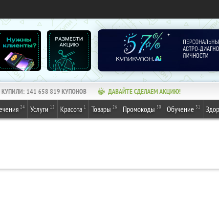
КУПИЛИ:
141 658 819
КУПОНОВ
ДАВАЙТЕ СДЕЛАЕМ АКЦИЮ!
24
12
1
26
50
31
ечения
Услуги
Красота
Товары
Промокоды
Обучение
Здор