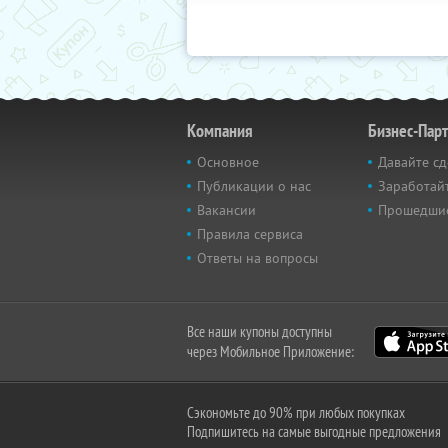
Компания
Бизнес-Пар
Основное
Давайте сд
Публикации о нас
Заработайт
Вакансии
Прошедши
Правила сервиса
Ответы на вопросы
Все наши купоны доступны
через Мобильное Приложение:
Сэкономьте до 90% при любых покупках
Подпишитесь на самые выгодные предложения