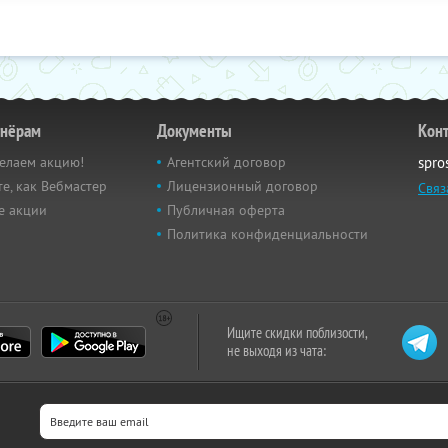
тнёрам
Документы
Кон
елаем акцию!
Агентский договор
spro
е, как Вебмастер
Лицензионный договор
Связ
е акции
Публичная оферта
Политика конфиденциальности
Ищите скидки поблизости,
не выходя из чата: