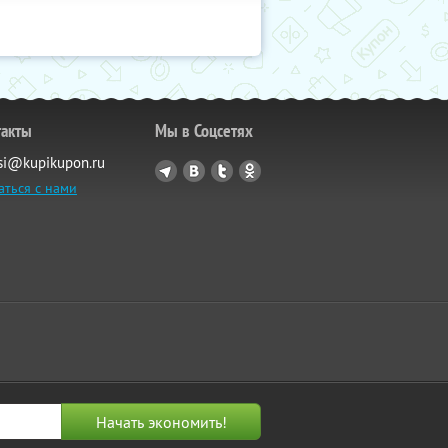
такты
Мы в Соцсетях
si@kupikupon.ru
аться с нами