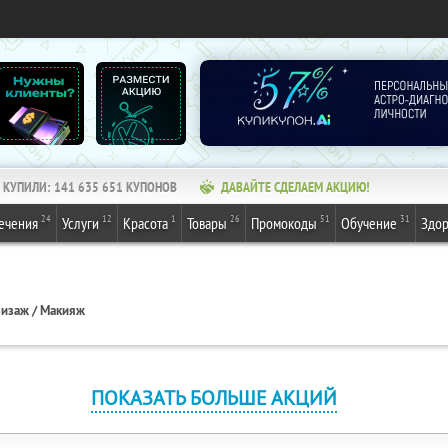
КУПИЛИ:
141 635 651
КУПОНОВ
ДАВАЙТЕ СДЕЛАЕМ АКЦИЮ!
24
12
1
26
51
31
ечения
Услуги
Красота
Товары
Промокоды
Обучение
Здор
изаж / Макияж
ПОКАЗАТЬ БОЛЬШЕ АКЦИЙ