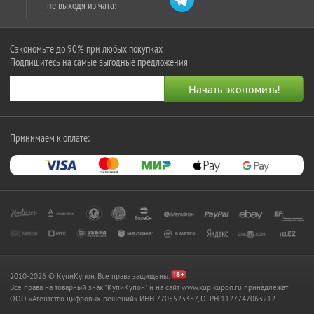
не выходя из чата:
Сэкономьте до 90% при любых покупках
Подпишитесь на самые выгодные предложения
Принимаем к оплате:
2010-2026 © КупиКупон. Все права защищены.
Все права на товарный знак "КупиКупон" и на сайт www.kupikupon.ru принадлежат
OOO «Агентство цифровых решений» ИНН 7705523387, ОГРН 1127747063212