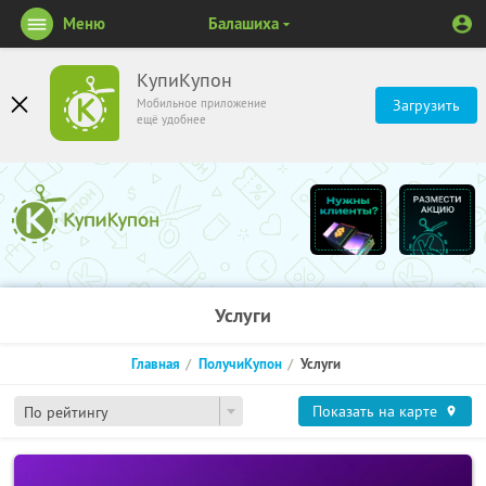
Меню
Балашиха
КупиКупон
Мобильное приложение
Загрузить
ещё удобнее
Услуги
Главная
ПолучиКупон
Услуги
Показать на карте
По рейтингу