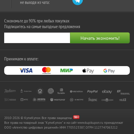
не выходя из чата:
Сэкономьте до 90% при любых покупках
Подпишитесь на самые выгодные предложения
Принимаем к оплате:
2010-2026 © КупиКупон. Все права защищены.
Все права на товарный знак "КупиКупон" и на сайт www.kupikupon.ru принадлежат
OOO «Агентство цифровых решений» ИНН 7705523387, ОГРН 1127747063212