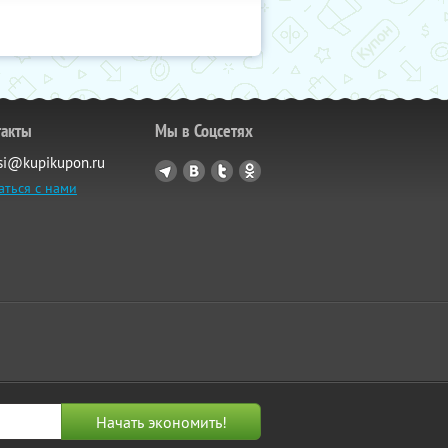
такты
Мы в Соцсетях
si@kupikupon.ru
аться с нами