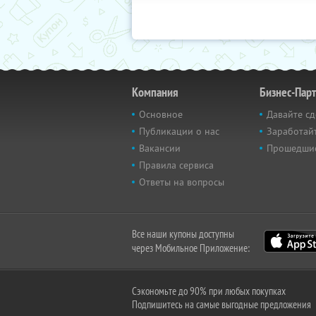
Компания
Бизнес-Пар
Основное
Давайте сд
Публикации о нас
Заработайт
Вакансии
Прошедши
Правила сервиса
Ответы на вопросы
Все наши купоны доступны
через Мобильное Приложение:
Сэкономьте до 90% при любых покупках
Подпишитесь на самые выгодные предложения