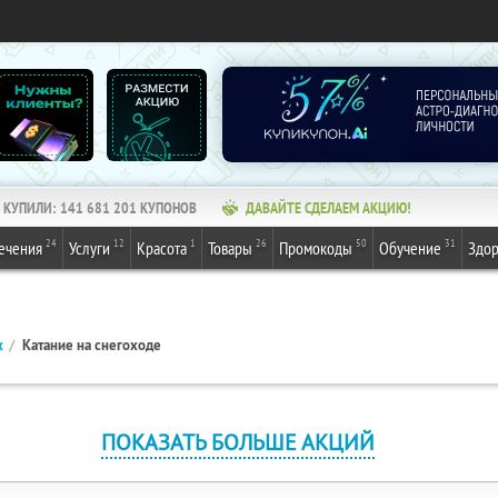
КУПИЛИ:
141 681 201
КУПОНОВ
ДАВАЙТЕ СДЕЛАЕМ АКЦИЮ!
24
12
1
26
50
31
ечения
Услуги
Красота
Товары
Промокоды
Обучение
Здор
х
Катание на снегоходе
ПОКАЗАТЬ БОЛЬШЕ АКЦИЙ