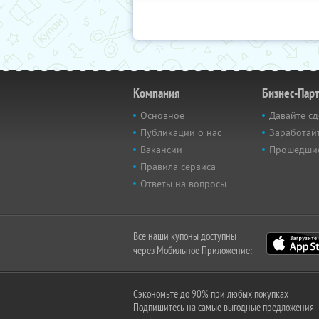
Компания
Бизнес-Пар
Основное
Давайте сд
Публикации о нас
Заработайт
Вакансии
Прошедши
Правила сервиса
Ответы на вопросы
Все наши купоны доступны
через Мобильное Приложение:
Сэкономьте до 90% при любых покупках
Подпишитесь на самые выгодные предложения