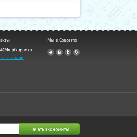
такты
Мы в Соцсетях
si@kupikupon.ru
аться с нами