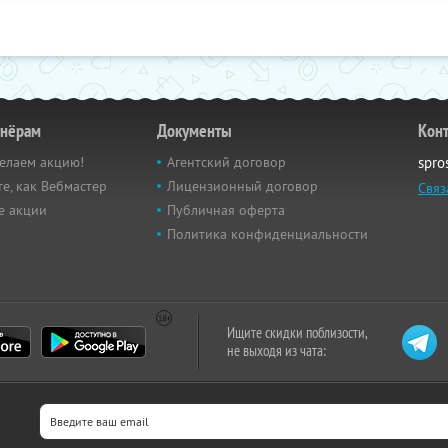
тнёрам
Документы
Кон
елаем акцию!
Агентский договор
spro
е, как Вебмастер
Лицензионный договор
Связ
е акции
Публичная оферта
Политика конфиденциальности
Ищите скидки поблизости,
не выходя из чата: