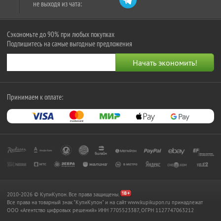
не выходя из чата:
Сэкономьте до 90% при любых покупках
Подпишитесь на самые выгодные предложения
Принимаем к оплате:
2010-2026 © КупиКупон. Все права защищены.
Все права на товарный знак "КупиКупон" и на сайт www.kupikupon.ru принадлежат
OOO «Агентство цифровых решений» ИНН 7705523387, ОГРН 1127747063212