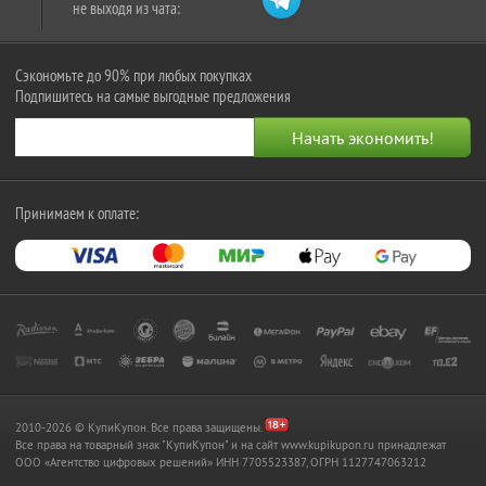
не выходя из чата:
Сэкономьте до 90% при любых покупках
Подпишитесь на самые выгодные предложения
Принимаем к оплате:
2010-2026 © КупиКупон. Все права защищены.
Все права на товарный знак "КупиКупон" и на сайт www.kupikupon.ru принадлежат
OOO «Агентство цифровых решений» ИНН 7705523387, ОГРН 1127747063212