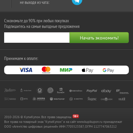
не выходя из чата:
Сэкономьте до 90% при любых покупках
Подпишитесь на самые выгодные предложения
Принимаем к оплате:
2010-2026 © КупиКупон. Все права защищены.
Все права на товарный знак "КупиКупон" и на сайт www.kupikupon.ru принадлежат
OOO «Агентство цифровых решений» ИНН 7705523387, ОГРН 1127747063212